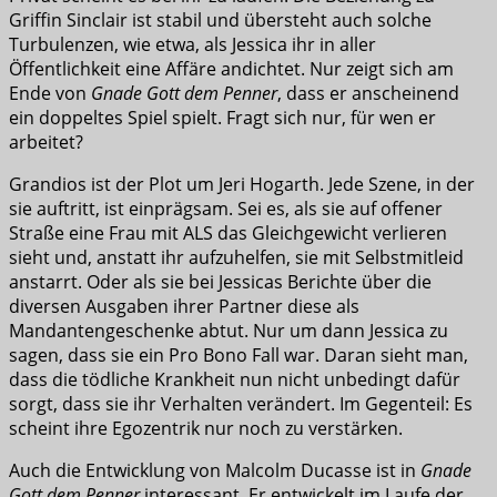
Griffin Sinclair ist stabil und übersteht auch solche
Turbulenzen, wie etwa, als Jessica ihr in aller
Öffentlichkeit eine Affäre andichtet. Nur zeigt sich am
Ende von
Gnade Gott dem Penner
, dass er anscheinend
ein doppeltes Spiel spielt. Fragt sich nur, für wen er
arbeitet?
Grandios ist der Plot um Jeri Hogarth. Jede Szene, in der
sie auftritt, ist einprägsam. Sei es, als sie auf offener
Straße eine Frau mit ALS das Gleichgewicht verlieren
sieht und, anstatt ihr aufzuhelfen, sie mit Selbstmitleid
anstarrt. Oder als sie bei Jessicas Berichte über die
diversen Ausgaben ihrer Partner diese als
Mandantengeschenke abtut. Nur um dann Jessica zu
sagen, dass sie ein Pro Bono Fall war. Daran sieht man,
dass die tödliche Krankheit nun nicht unbedingt dafür
sorgt, dass sie ihr Verhalten verändert. Im Gegenteil: Es
scheint ihre Egozentrik nur noch zu verstärken.
Auch die Entwicklung von Malcolm Ducasse ist in
Gnade
Gott dem Penner
interessant. Er entwickelt im Laufe der