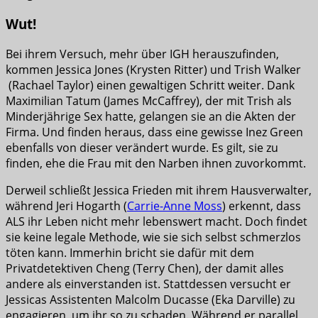
Wut!
Bei ihrem Versuch, mehr über IGH herauszufinden,
kommen Jessica Jones (Krysten Ritter) und Trish Walker
(Rachael Taylor) einen gewaltigen Schritt weiter. Dank
Maximilian Tatum (James McCaffrey), der mit Trish als
Minderjährige Sex hatte, gelangen sie an die Akten der
Firma. Und finden heraus, dass eine gewisse Inez Green
ebenfalls von dieser verändert wurde. Es gilt, sie zu
finden, ehe die Frau mit den Narben ihnen zuvorkommt.
Derweil schließt Jessica Frieden mit ihrem Hausverwalter,
während Jeri Hogarth (
Carrie-Anne Moss
) erkennt, dass
ALS ihr Leben nicht mehr lebenswert macht. Doch findet
sie keine legale Methode, wie sie sich selbst schmerzlos
töten kann. Immerhin bricht sie dafür mit dem
Privatdetektiven Cheng (Terry Chen), der damit alles
andere als einverstanden ist. Stattdessen versucht er
Jessicas Assistenten Malcolm Ducasse (Eka Darville) zu
engagieren, um ihr so zu schaden. Während er parallel