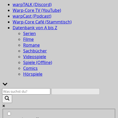
warpTALK (Discord)
Warp-Core TV (YouTube)
warpCast (Podcast)
Warp-Core Café (Stammtisch)
Datenbank von A bis Z
Serien
Filme
Romane
Sachbücher
Videospiele
Spiele (Offline)
Comics
Hörspiele