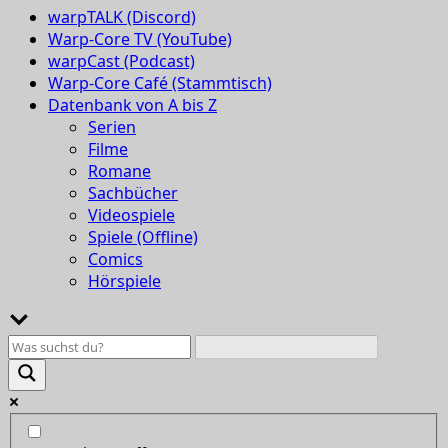
warpTALK (Discord)
Warp-Core TV (YouTube)
warpCast (Podcast)
Warp-Core Café (Stammtisch)
Datenbank von A bis Z
Serien
Filme
Romane
Sachbücher
Videospiele
Spiele (Offline)
Comics
Hörspiele