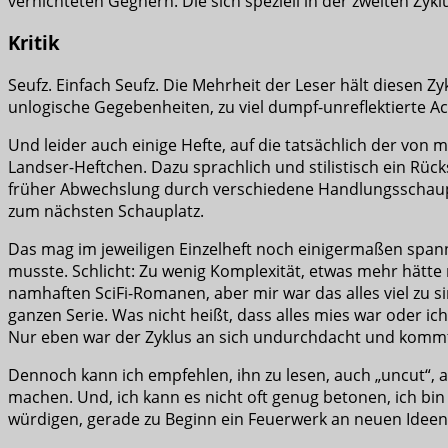
vernichteten Gegnern. Die sich speziell in der zweiten Zyk
Kritik
Seufz. Einfach Seufz. Die Mehrheit der Leser hält diesen Zy
unlogische Gegebenheiten, zu viel dumpf-unreflektierte Act
Und leider auch einige Hefte, auf die tatsächlich der von 
Landser-Heftchen. Dazu sprachlich und stilistisch ein Rüc
früher Abwechslung durch verschiedene Handlungsschaup
zum nächsten Schauplatz.
Das mag im jeweiligen Einzelheft noch einigermaßen spann
musste. Schlicht: Zu wenig Komplexität, etwas mehr hätt
namhaften SciFi-Romanen, aber mir war das alles viel zu s
ganzen Serie. Was nicht heißt, dass alles mies war oder ich
Nur eben war der Zyklus an sich undurchdacht und kommt 
Dennoch kann ich empfehlen, ihn zu lesen, auch „uncut“, al
machen. Und, ich kann es nicht oft genug betonen, ich bi
würdigen, gerade zu Beginn ein Feuerwerk an neuen Ideen