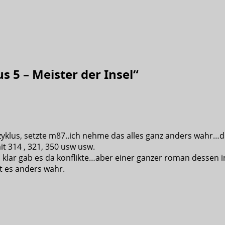
s 5 – Meister der Insel
“
i zyklus, setzte m87..ich nehme das alles ganz anders wahr…d
it 314 , 321, 350 usw usw.
 klar gab es da konflikte…aber einer ganzer roman dessen inh
t es anders wahr.