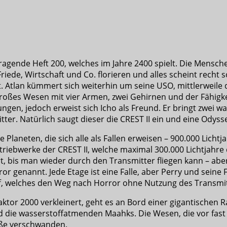
orragende Heft 200, welches im Jahre 2400 spielt. Die Mens
ede, Wirtschaft und Co. florieren und alles scheint recht s
. Atlan kümmert sich weiterhin um seine USO, mittlerweile 
 großes Wesen mit vier Armen, zwei Gehirnen und der Fähigk
ungen, jedoch erweist sich Icho als Freund. Er bringt zwei
er. Natürlich saugt dieser die CREST II ein und eine Odyss
laneten, die sich alle als Fallen erweisen – 900.000 Lichtj
riebwerke der CREST II, welche maximal 300.000 Lichtjahre 
pert, bis man wieder durch den Transmitter fliegen kann – 
r genannt. Jede Etage ist eine Falle, aber Perry und seine
, welches den Weg nach Horror ohne Nutzung des Transmitt
ktor 2000 verkleinert, geht es an Bord einer gigantischen
d die wasserstoffatmenden Maahks. Die Wesen, die vor fast 
aße verschwanden.