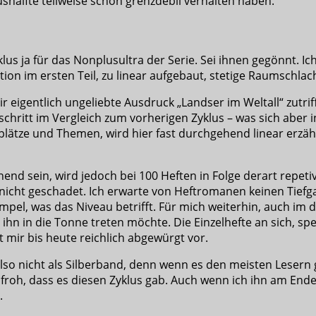
lushälfte teilweise schon grenzdebil verhalten haben.
klus ja für das Nonplusultra der Serie. Sei ihnen gegönnt. I
ion im ersten Teil, zu linear aufgebaut, stetige Raumschlac
mir eigentlich ungeliebte Ausdruck „Landser im Weltall“ zutr
kschritt im Vergleich zum vorherigen Zyklus – was sich aber 
lätze und Themen, wird hier fast durchgehend linear erz
end sein, wird jedoch bei 100 Heften in Folge derart repet
e nicht geschadet. Ich erwarte von Heftromanen keinen Tie
impel, was das Niveau betrifft. Für mich weiterhin, auch im 
 ihn in die Tonne treten möchte. Die Einzelhefte an sich, sp
mir bis heute reichlich abgewürgt vor.
so nicht als Silberband, denn wenn es den meisten Lesern ge
n froh, dass es diesen Zyklus gab. Auch wenn ich ihn am En
.