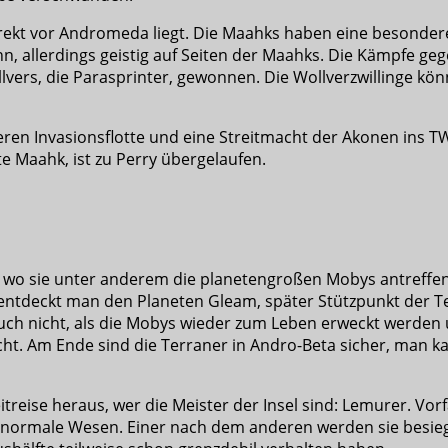
direkt vor Andromeda liegt. Die Maahks haben eine besonde
, allerdings geistig auf Seiten der Maahks. Die Kämpfe ge
ers, die Parasprinter, gewonnen. Die Wollverzwillinge kö
eren Invasionsflotte und eine Streitmacht der Akonen ins 
te Maahk, ist zu Perry übergelaufen.
 wo sie unter anderem die planetengroßen Mobys antreffen
 entdeckt man den Planeten Gleam, später Stützpunkt der T
uch nicht, als die Mobys wieder zum Leben erweckt werden un
cht. Am Ende sind die Terraner in Andro-Beta sicher, man 
itreise heraus, wer die Meister der Insel sind: Lemurer. V
r normale Wesen. Einer nach dem anderen werden sie besie