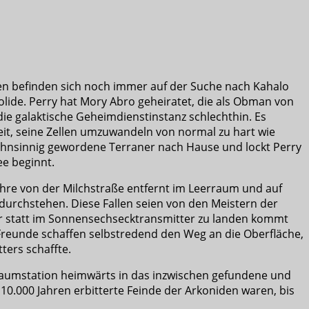
chen befinden sich noch immer auf der Suche nach Kahalo
olide. Perry hat Mory Abro geheiratet, die als Obman von
die galaktische Geheimdienstinstanz schlechthin. Es
eit, seine Zellen umzuwandeln von normal zu hart wie
 wahnsinnig gewordene Terraner nach Hause und lockt Perry
ee beginnt.
ahre von der Milchstraße entfernt im Leerraum und auf
durchstehen. Diese Fallen seien von den Meistern der
aber statt im Sonnensechsecktransmitter zu landen kommt
 Freunde schaffen selbstredend den Weg an die Oberfläche,
ers schaffte.
 Raumstation heimwärts in das inzwischen gefundene und
10.000 Jahren erbitterte Feinde der Arkoniden waren, bis