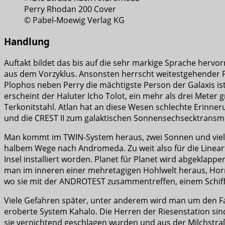
© Pabel-Moewig Verlag KG
Handlung
Auftakt bildet das bis auf die sehr markige Sprache herv
aus dem Vorzyklus. Ansonsten herrscht weitestgehender Fri
Plophos neben Perry die mächtigste Person der Galaxis ist
erscheint der Haluter Icho Tolot, ein mehr als drei Meter
Terkonitstahl. Atlan hat an diese Wesen schlechte Erinner
und die CREST II zum galaktischen Sonnensechsecktransmitt
Man kommt im TWIN-System heraus, zwei Sonnen und viele P
halbem Wege nach Andromeda. Zu weit also für die Lineart
Insel installiert worden. Planet für Planet wird abgeklap
man im inneren einer mehretagigen Hohlwelt heraus, Horro
wo sie mit der ANDROTEST zusammentreffen, einem Schiff
Viele Gefahren später, unter anderem wird man um den Fa
eroberte System Kahalo. Die Herren der Riesenstation sin
sie vernichtend geschlagen wurden und aus der Milchstr