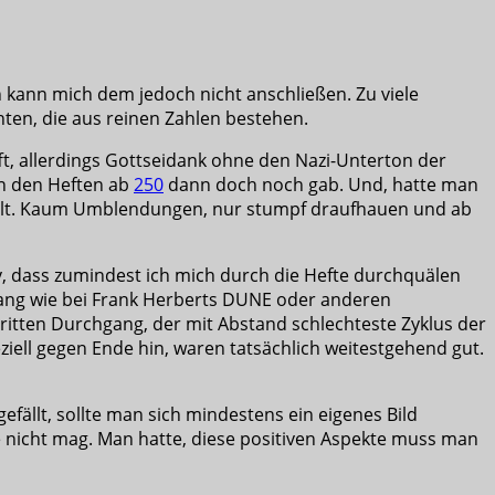
ch kann mich dem jedoch nicht anschließen. Zu viele
hten, die aus reinen Zahlen bestehen.
ifft, allerdings Gottseidank ohne den Nazi-Unterton der
in den Heften ab
250
dann doch noch gab. Und, hatte man
ählt. Kaum Umblendungen, nur stumpf draufhauen und ab
iv, dass zumindest ich mich durch die Hefte durchquälen
fgang wie bei Frank Herberts DUNE oder anderen
dritten Durchgang, der mit Abstand schlechteste Zyklus der
eziell gegen Ende hin, waren tatsächlich weitestgehend gut.
fällt, sollte man sich mindestens ein eigenes Bild
de nicht mag. Man hatte, diese positiven Aspekte muss man