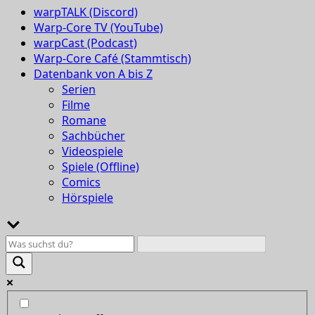
warpTALK (Discord)
Warp-Core TV (YouTube)
warpCast (Podcast)
Warp-Core Café (Stammtisch)
Datenbank von A bis Z
Serien
Filme
Romane
Sachbücher
Videospiele
Spiele (Offline)
Comics
Hörspiele