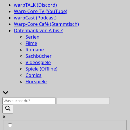
warpTALK (Discord)
Warp-Core TV (YouTube)
warpCast (Podcast)
Warp-Core Café (Stammtisch)
Datenbank von A bis Z
Serien
Filme
Romane
Sachbücher
Videospiele
Spiele (Offline)
Comics
Hörspiele