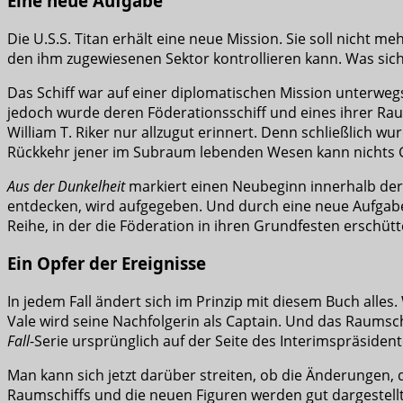
Eine neue Aufgabe
Die U.S.S. Titan erhält eine neue Mission. Sie soll nicht 
den ihm zugewiesenen Sektor kontrollieren kann. Was sich 
Das Schiff war auf einer diplomatischen Mission unterweg
jedoch wurde deren Föderationsschiff und eines ihrer Raums
William T. Riker nur allzugut erinnert. Denn schließlich 
Rückkehr jener im Subraum lebenden Wesen kann nichts 
Aus der Dunkelheit
markiert einen Neubeginn innerhalb de
entdecken, wird aufgegeben. Und durch eine neue Aufgabe er
Reihe, in der die Föderation in ihren Grundfesten ersch
Ein Opfer der Ereignisse
In jedem Fall ändert sich im Prinzip mit diesem Buch alles
Vale wird seine Nachfolgerin als Captain. Und das Raumschi
Fall
-Serie ursprünglich auf der Seite des Interimspräside
Man kann sich jetzt darüber streiten, ob die Änderungen, 
Raumschiffs und die neuen Figuren werden gut dargestell