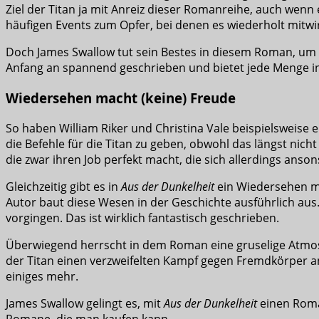
Ziel der Titan ja mit Anreiz dieser Romanreihe, auch wenn
häufigen Events zum Opfer, bei denen es wiederholt mitw
Doch James Swallow tut sein Bestes in diesem Roman, um d
Anfang an spannend geschrieben und bietet jede Menge i
Wiedersehen macht (keine) Freude
So haben William Riker und Christina Vale beispielsweise
die Befehle für die Titan zu geben, obwohl das längst nich
die zwar ihren Job perfekt macht, die sich allerdings ansons
Gleichzeitig gibt es in
Aus der Dunkelheit
ein Wiedersehen mi
Autor baut diese Wesen in der Geschichte ausführlich aus. M
vorgingen. Das ist wirklich fantastisch geschrieben.
Überwiegend herrscht in dem Roman eine gruselige Atmosp
der Titan einen verzweifelten Kampf gegen Fremdkörper an 
einiges mehr.
James Swallow gelingt es, mit
Aus der Dunkelheit
einen Roman
Romane, die man kaufen kann.