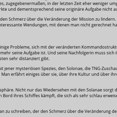
 es, zugegebenermaßen, in der letzten Zeit eher weniger um
irkte und dementsprechend seine originäre Aufgabe nicht 
en Schmerz über die Veränderung der Mission zu lindern. U
nteressante Wendungen, mit denen man nicht gerechnet ha
 einige Probleme, sich mit der veränderten Kommandostruktu
t mehr seine Aufgabe ist. Und seine Nachfolgerin muss sich i
ten sehr distanziert gibt.
t jener mysteriösen Spezies, den Solonae, die TNG-Zuscha
an erfährt einiges über sie, über ihre Kultur und über ihre 
häre. Nicht nur das Wiedersehen mit den Solanae sorgt daf
Bord ihres Schiffes kämpft, die sich als sehr schlau erweis
 zu schreiben, der den Schmerz über die Veränderung der 