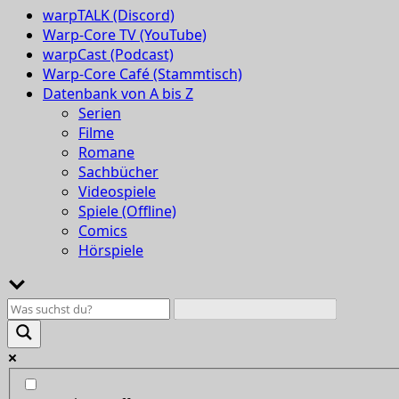
warpTALK (Discord)
Warp-Core TV (YouTube)
warpCast (Podcast)
Warp-Core Café (Stammtisch)
Datenbank von A bis Z
Serien
Filme
Romane
Sachbücher
Videospiele
Spiele (Offline)
Comics
Hörspiele