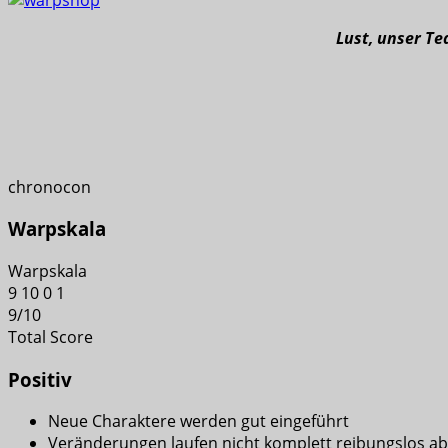
Lust, unser T
chronocon
Warpskala
Warpskala
9
10
0
1
9
/
10
Total Score
Positiv
Neue Charaktere werden gut eingeführt
Veränderungen laufen nicht komplett reibungslos ab