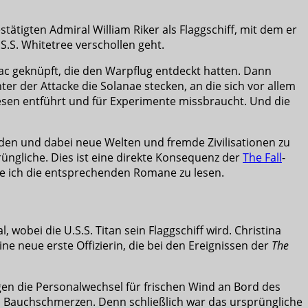
tätigten Admiral William Riker als Flaggschiff, mit dem er
S.S. Whitetree verschollen geht.
ac geknüpft, die den Warpflug entdeckt hatten. Dann
ter der Attacke die Solanae stecken, an die sich vor allem
diesen entführt und für Experimente missbraucht. Und die
nden und dabei neue Welten und fremde Zivilisationen zu
rüngliche. Dies ist eine direkte Konsequenz der
The Fall
-
le ich die entsprechenden Romane zu lesen.
, wobei die U.S.S. Titan sein Flaggschiff wird. Christina
ne neue erste Offizierin, die bei den Ereignissen der
The
rgen die Personalwechsel für frischen Wind an Bord des
n Bauchschmerzen. Denn schließlich war das ursprüngliche