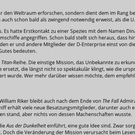
mehr den Weltraum erforschen, sondern dient dem im Rang bes
auch schon bald als zwingend notwendig erweist, als die U.
s. Es hatte Erstkontakt zu einer Spezies mit dem Namen Din
chiffe angegriffen. Schon bald stellt sich heraus, dass hin
wurden er und andere Mitglieder der D-Enterprise einst von 
Gutes bedeuten.
r
Titan
-Reihe. Die einstige Mission, das Unbekannte zu erku
setzt, die längst nicht so spektakulär klingt, wie die ursp
üttert wurde. Wer mehr darüber wissen möchte, dem empfeh
. William Riker bleibt auch nach dem Ende von
The Fall
Admiral
ff erhält viele neue Besatzungsmitglieder, darunter auch ei
nten stand, aber nichts von dessen Machenschaften wusste.
die
Aus der Dunkelheit
einführt, eine gute Idee sind. Zwar so
t. Doch die Veränderung der Mission verursacht beim Lese