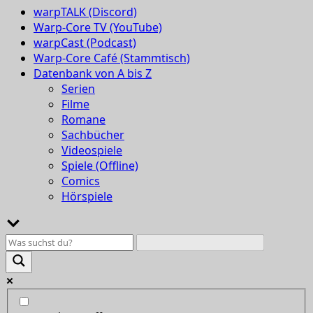
warpTALK (Discord)
Warp-Core TV (YouTube)
warpCast (Podcast)
Warp-Core Café (Stammtisch)
Datenbank von A bis Z
Serien
Filme
Romane
Sachbücher
Videospiele
Spiele (Offline)
Comics
Hörspiele