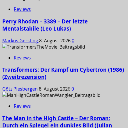
Reviews
Perry Rhodan – 3389 – Der letzte
Mentalstabile (Leo Lukas)
Markus Gersting
8. August 2026
0
Reviews
Transformers: Der Kampf um Cybertron (1986)
(Zweitrezension)
Götz Piesbergen
8. August 2026
0
Reviews
The Man in the High Castle – Der Roman:
Durch ein Spiegel ein dunkles Bild (Julian