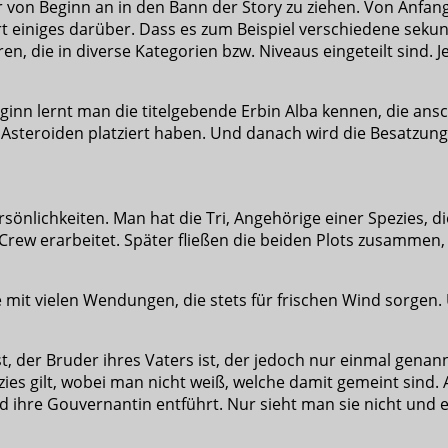
r von Beginn an in den Bann der Story zu ziehen. Von Anfang
 einiges darüber. Dass es zum Beispiel verschiedene sekund
n, die in diverse Kategorien bzw. Niveaus eingeteilt sind. 
inn lernt man die titelgebende Erbin Alba kennen, die ansch
n Asteroiden platziert haben. Und danach wird die Besatzung
sönlichkeiten. Man hat die Tri, Angehörige einer Spezies,
rew erarbeitet. Später fließen die beiden Plots zusammen, 
 mit vielen Wendungen, die stets für frischen Wind sorgen
st, der Bruder ihres Vaters ist, der jedoch nur einmal gena
s gilt, wobei man nicht weiß, welche damit gemeint sind. A
d ihre Gouvernantin entführt. Nur sieht man sie nicht und e