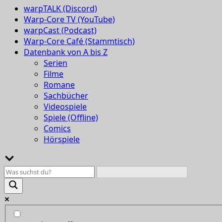
warpTALK (Discord)
Warp-Core TV (YouTube)
warpCast (Podcast)
Warp-Core Café (Stammtisch)
Datenbank von A bis Z
Serien
Filme
Romane
Sachbücher
Videospiele
Spiele (Offline)
Comics
Hörspiele