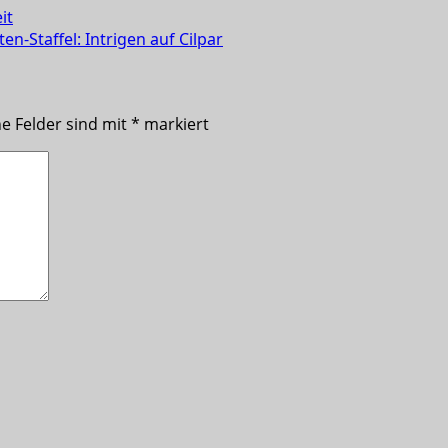
it
n-Staffel: Intrigen auf Cilpar
he Felder sind mit
*
markiert