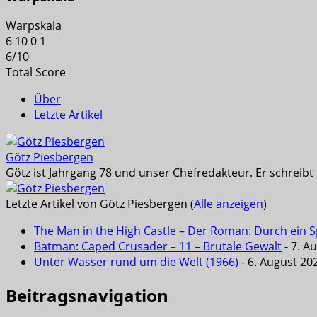
Warpskala
6
10
0
1
6
/
10
Total Score
Über
Letzte Artikel
Götz Piesbergen
Götz ist Jahrgang 78 und unser Chefredakteur. Er schreib
Letzte Artikel von Götz Piesbergen
(
Alle anzeigen
)
The Man in the High Castle – Der Roman: Durch ein Sp
Batman: Caped Crusader – 11 – Brutale Gewalt
- 7. A
Unter Wasser rund um die Welt (1966)
- 6. August 20
Beitragsnavigation