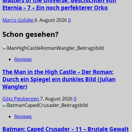
Masters of the Universe: Geschichten von
Eternia – 7 – Ein noch perfekterer Orko
Marco Golüke
6. August 2026
0
Schon gesehen?
Reviews
The Man in the High Castle – Der Roman:
Durch ein Spiegel ein dunkles Bild (Julian
Wangler)
Götz Piesbergen
7. August 2026
0
Reviews
Batman: Caped Crusader – 11 – Brutale Gewalt