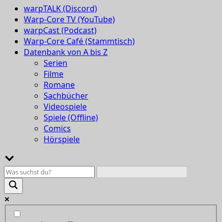
warpTALK (Discord)
Warp-Core TV (YouTube)
warpCast (Podcast)
Warp-Core Café (Stammtisch)
Datenbank von A bis Z
Serien
Filme
Romane
Sachbücher
Videospiele
Spiele (Offline)
Comics
Hörspiele