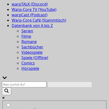
warpTALK (Discord)
Warp-Core TV (YouTube)
warpCast (Podcast)
Warp-Core Café (Stammtisch)
Datenbank von A bis Z
Serien
Filme
Romane
Sachbücher
Videospiele
Spiele (Offline)
Comics
Hörspiele