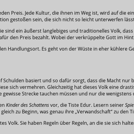
en Preis. Jede Kultur, die ihnen im Weg ist, wird auf die ei
ation gestoßen sein, die sich nicht so leicht unterwerfen lässt
e sind ein äußerst langlebiges und traditionelles Volk, dass 
afür den Preis bezahlt. Wobei der verkrüppelte Gott im Hint
en Handlungsort. Es geht von der Wüste in eher kühlere Gef
e auf Schulden basiert und so dafür sorgt, dass die Macht nu
se sich vermehren. Gleichzeitig hat dieses Volk eine drasti
e gewisse Strecke tauchen müssen und nur die wenigstens 
den
Kinder des Schattens
vor, die Tiste Edur. Lesern seiner
Spie
 gleich zu Beginn, was genau ihre „Verwandschaft“ zu den 
stes Volk. Sie haben Regeln über Regeln, an die sie sich 