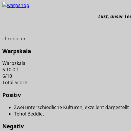
Lust, unser T
chronocon
Warpskala
Warpskala
6
10
0
1
6
/
10
Total Score
Positiv
Zwei unterschiedliche Kulturen, exzellent dargestellt
Tehol Beddict
Negativ