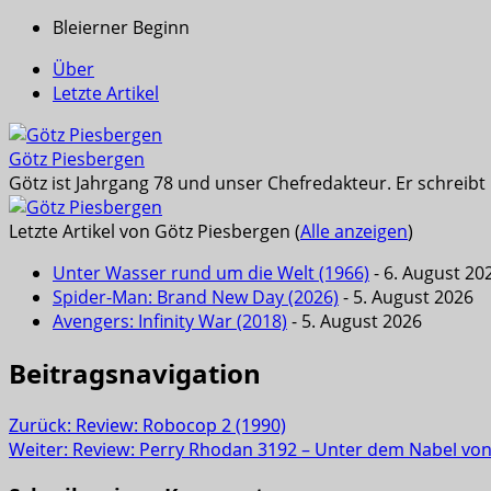
Bleierner Beginn
Über
Letzte Artikel
Götz Piesbergen
Götz ist Jahrgang 78 und unser Chefredakteur. Er schreib
Letzte Artikel von Götz Piesbergen
(
Alle anzeigen
)
Unter Wasser rund um die Welt (1966)
- 6. August 20
Spider-Man: Brand New Day (2026)
- 5. August 2026
Avengers: Infinity War (2018)
- 5. August 2026
Beitragsnavigation
Zurück:
Review: Robocop 2 (1990)
Weiter:
Review: Perry Rhodan 3192 – Unter dem Nabel von