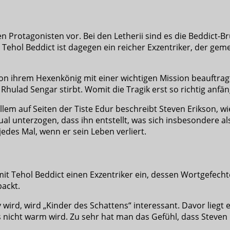
n Protagonisten vor. Bei den Letherii sind es die Beddict-Br
r Tehol Beddict ist dagegen ein reicher Exzentriker, der g
e von ihrem Hexenkönig mit einer wichtigen Mission beauftra
hulad Sengar stirbt. Womit die Tragik erst so richtig anfän
allem auf Seiten der Tiste Edur beschreibt Steven Erikson,
l unterzogen, dass ihn entstellt, was sich insbesondere al
edes Mal, wenn er sein Leben verliert.
r mit Tehol Beddict einen Exzentriker ein, dessen Wortgefe
packt.
wird, wird „Kinder des Schattens“ interessant. Davor liegt
 nicht warm wird. Zu sehr hat man das Gefühl, dass Steven E