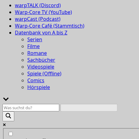
warpTALK (Discord)
Warp-Core TV (YouTube)
warpCast (Podcast)
Warp-Core Café (Stammtisch)
Datenbank von A bis Z
Serien
Filme
Romane
Sachbücher
Videospiele
Spiele (Offline)
Comics
Hörspiele