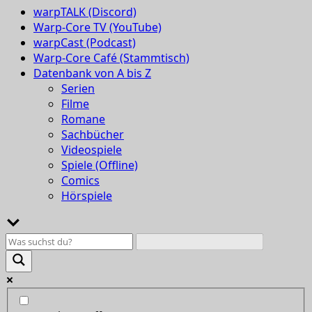
warpTALK (Discord)
Warp-Core TV (YouTube)
warpCast (Podcast)
Warp-Core Café (Stammtisch)
Datenbank von A bis Z
Serien
Filme
Romane
Sachbücher
Videospiele
Spiele (Offline)
Comics
Hörspiele