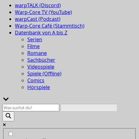
warpTALK (Discord)
Warp-Core TV (YouTube)
warpCast (Podcast)
Warp-Core Café (Stammtisch)
Datenbank von A bis Z
Serien
Filme
Romane
Sachbücher
Videospiele
Spiele (Offline)
Comics
Hörspiele