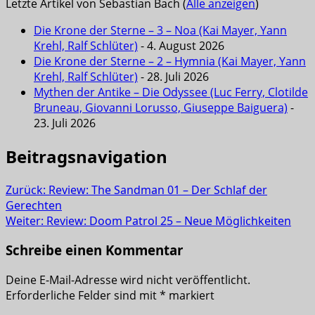
Letzte Artikel von Sebastian Bach
(
Alle anzeigen
)
Die Krone der Sterne – 3 – Noa (Kai Mayer, Yann
Krehl, Ralf Schlüter)
- 4. August 2026
Die Krone der Sterne – 2 – Hymnia (Kai Mayer, Yann
Krehl, Ralf Schlüter)
- 28. Juli 2026
Mythen der Antike – Die Odyssee (Luc Ferry, Clotilde
Bruneau, Giovanni Lorusso, Giuseppe Baiguera)
-
23. Juli 2026
Beitragsnavigation
Zurück:
Review: The Sandman 01 – Der Schlaf der
Gerechten
Weiter:
Review: Doom Patrol 25 – Neue Möglichkeiten
Schreibe einen Kommentar
Deine E-Mail-Adresse wird nicht veröffentlicht.
Erforderliche Felder sind mit
*
markiert