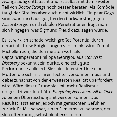
zwangsläufig enttäuscht und ist selbst mit dem zweiten
Teil von
Doctor Strange
noch besser beraten. Als Komödie
taugt der Streifen aber auch nicht wirklich. Ein paar Gags
sind zwar durchaus gut, bei den bockwurstfingrigen
Abspritzorgien und rektalen Penetrationen fragt man
sich hingegen, was Sigmund Freud dazu sagen würde.
Es ist wirklich schade, welch großes Potential durch
derart abstruse Entgleisungen verschenkt wird. Zumal
Michelle Yeoh, die den meisten wohl als
Captain/Imperator Philippa Georgiou aus
Star Trek:
Discovery
bekannt sein dürfte, eine echt gute
Performance abliefert. Sie spielt in erster Linie eine
Mutter, die sich mit ihrer Tochter versöhnen muss und
dabei zunächst von der erweiterten Realität überfordert
wird. Wäre dieser Grundplot mit mehr Realismus
umgesetzt worden, hätte
Everything Everywhere All at Once
zu einem Überraschungshit werden können. Das
Resultat lässt einen jedoch mit gemischten Gefühlen
zurück. Es fällt schwer, einen Film ernst zu nehmen, der
sich offenkundig selbst nicht ernst nimmt.