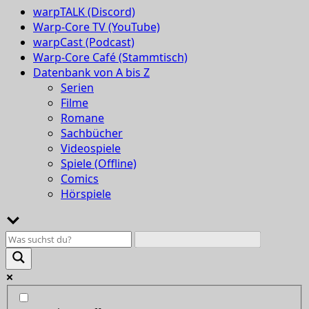
warpTALK (Discord)
Warp-Core TV (YouTube)
warpCast (Podcast)
Warp-Core Café (Stammtisch)
Datenbank von A bis Z
Serien
Filme
Romane
Sachbücher
Videospiele
Spiele (Offline)
Comics
Hörspiele