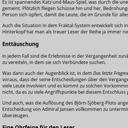
Es ist spannendes Katz-und-Maus-Spiel, was durch die une
gemeint. Plötzlich fliegen Schüsse hin und her, Bedrohung
Person sich opfert, damit die Leute, die im Grunde für alles 
Auch die Situation in dem Fraktal-System entwickelt sich i
Hinterkopf hat man als treuer Leser der Reihe ja immer no
Enttäuschung
In jedem Fall sind die Erlebnisse in der Vergangenheit z
zu vereiteln, in dem sie sich Verbündete suchen.
Was dann auch der Augenblick ist, in dem
Das letzte Fragm
voraus, dass der seine Entscheidungen über den Vergangenh
viele Leute involviert und es kommt zu solchen Vorkommnis
nicht, da es zu viele Angriffspunkte bei diesem Entschluss 
Und auch, was die Auflösung des Björn-Sjöberg-Plots angeh
Entscheidung von Admiral Jansen vollkommen zu unterminie
überzeugen.
Eine Ohrfeige für den Leser