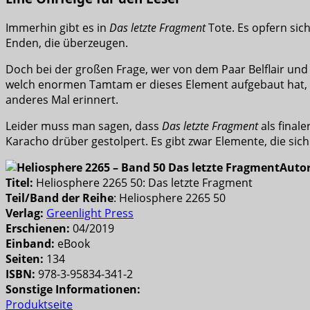
Immerhin gibt es in
Das letzte Fragment
Tote. Es opfern sic
Enden, die überzeugen.
Doch bei der großen Frage, wer von dem Paar Belflair un
welch enormen Tamtam er dieses Element aufgebaut hat, ko
anderes Mal erinnert.
Leider muss man sagen, dass
Das letzte Fragment
als final
Karacho drüber gestolpert. Es gibt zwar Elemente, die sic
Autor
Titel:
Heliosphere 2265 50: Das letzte Fragment
Teil/Band der Reihe
: Heliosphere 2265 50
Verlag:
Greenlight Press
Erschienen:
04/2019
Einband:
eBook
Seiten:
134
ISBN:
978-3-95834-341-2
Sonstige Informationen:
Produktseite