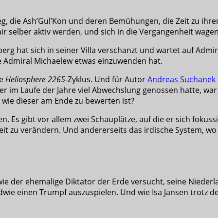
, die Ash’Gul’Kon und deren Bemühungen, die Zeit zu ihr
ir selber aktiv werden, und sich in die Vergangenheit wagen
rg hat sich in seiner Villa verschanzt und wartet auf Admir
e Admiral Michaelew etwas einzuwenden hat.
te
Heliosphere 2265
-Zyklus. Und für Autor
Andreas Suchanek
der im Laufe der Jahre viel Abwechslung genossen hatte, war
e, wie dieser am Ende zu bewerten ist?
. Es gibt vor allem zwei Schauplätze, auf die er sich fokus
eit zu verändern. Und andererseits das irdische System, wo 
 wie der ehemalige Diktator der Erde versucht, seine Niede
endwie einen Trumpf auszuspielen. Und wie Isa Jansen trotz