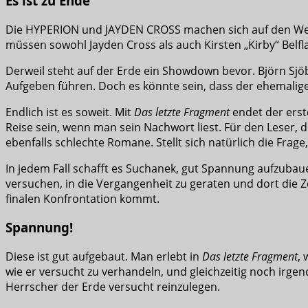
Es ist zu Ende
Die HYPERION und JAYDEN CROSS machen sich auf den Weg
müssen sowohl Jayden Cross als auch Kirsten „Kirby“ Belfla
Derweil steht auf der Erde ein Showdown bevor. Björn Sjöbe
Aufgeben führen. Doch es könnte sein, dass der ehemalig
Endlich ist es soweit. Mit
Das letzte Fragment
endet der ers
Reise sein, wenn man sein Nachwort liest. Für den Leser, 
ebenfalls schlechte Romane. Stellt sich natürlich die Frag
In jedem Fall schafft es Suchanek, gut Spannung aufzubauen
versuchen, in die Vergangenheit zu geraten und dort die Z
finalen Konfrontation kommt.
Spannung!
Diese ist gut aufgebaut. Man erlebt in
Das letzte Fragment
,
wie er versucht zu verhandeln, und gleichzeitig noch irg
Herrscher der Erde versucht reinzulegen.