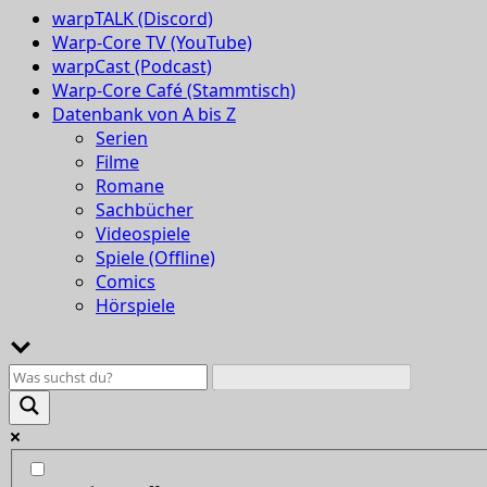
warpTALK (Discord)
Warp-Core TV (YouTube)
warpCast (Podcast)
Warp-Core Café (Stammtisch)
Datenbank von A bis Z
Serien
Filme
Romane
Sachbücher
Videospiele
Spiele (Offline)
Comics
Hörspiele