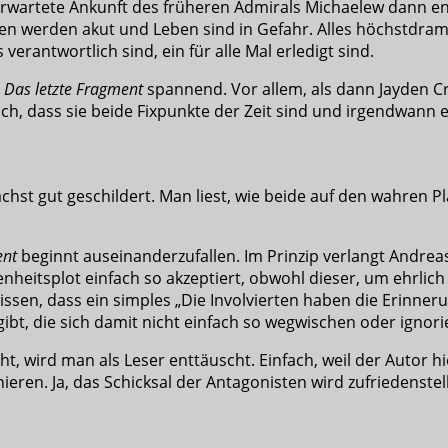
rwartete Ankunft des früheren Admirals Michaelew dann end
en werden akut und Leben sind in Gefahr. Alles höchstdrama
verantwortlich sind, ein für alle Mal erledigt sind.
n
Das letzte Fragment
spannend. Vor allem, als dann Jayden Cro
ch, dass sie beide Fixpunkte der Zeit sind und irgendwann 
unächst gut geschildert. Man liest, wie beide auf den wahr
ent
beginnt auseinanderzufallen. Im Prinzip verlangt Andreas
eitsplot einfach so akzeptiert, obwohl dieser, um ehrlich z
sen, dass ein simples „Die Involvierten haben die Erinneru
gibt, die sich damit nicht einfach so wegwischen oder ignori
t, wird man als Leser enttäuscht. Einfach, weil der Autor 
ren. Ja, das Schicksal der Antagonisten wird zufriedenstel