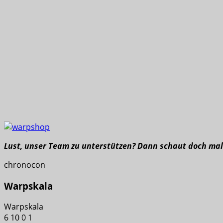
Lust, unser Team zu unterstützen? Dann schaut doch ma
chronocon
Warpskala
Warpskala
6
10
0
1