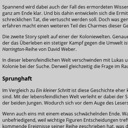
Spannend wird dabei auch der Fall des ermordeten Wissens
ganz am Ende klar. Und bis dahin entwickeln sich die Erm
schrecklichen Tat, die vertuscht werden soll. Doch was ge
erfahren macht einen weiteren Teil des Charmes dieser Ge
Die zweite Story spielt auf einer der Koloniewelten. Genaue
der das Überleben ein stetiger Kampf gegen die Umwelt is
Harrington
-Reihe von David Weber.
In dieser lebensfeindlichen Welt verschwinden mit Lukas 
Kolonie bei der Suche. Derweil gleichzeitig die Frage im 
Sprunghaft
Im Vergleich zu
Ein kleiner Schritt
ist diese Geschichte eher 
sind. Mit der lebensfeindlichen Welt verleiht er dabei der
der beiden Jungen. Wodurch sich vor dem Auge des Lesers
Wenn auch eins mit einem etwas schwächelnden Ende. Was
unbefriedigend, weil wichtige Figuren Entscheidungen treffen
kommende Ereignisse seiner Reihe geschrieben hat, was d