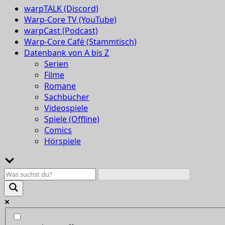
warpTALK (Discord)
Warp-Core TV (YouTube)
warpCast (Podcast)
Warp-Core Café (Stammtisch)
Datenbank von A bis Z
Serien
Filme
Romane
Sachbücher
Videospiele
Spiele (Offline)
Comics
Hörspiele