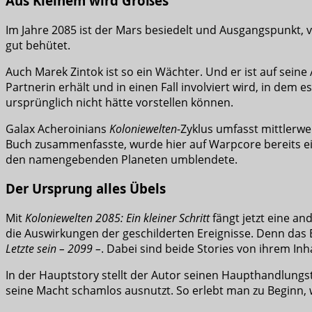
Aus Kleinem wird Großes
Im Jahre 2085 ist der Mars besiedelt und Ausgangspunkt, v
gut behütet.
Auch Marek Zintok ist so ein Wächter. Und er ist auf seine
Partnerin erhält und in einen Fall involviert wird, in de
ursprünglich nicht hätte vorstellen können.
Galax Acheroinians
Koloniewelten
-Zyklus umfasst mittlerw
Buch zusammenfasste, wurde hier auf Warpcore bereits ei
den namengebenden Planeten umblendete.
Der Ursprung alles Übels
Mit
Koloniewelten 2085: Ein kleiner Schritt
fängt jetzt eine an
die Auswirkungen der geschilderten Ereignisse. Denn das 
Letzte sein – 2099 –
. Dabei sind beide Stories von ihrem In
In der Hauptstory stellt der Autor seinen Haupthandlungst
seine Macht schamlos ausnutzt. So erlebt man zu Beginn, wi