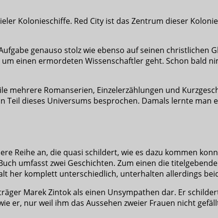
ieler Kolonieschiffe. Red City ist das Zentrum dieser Kolon
 Aufgabe genauso stolz wie ebenso auf seinen christlichen G
m es um einen ermordeten Wissenschaftler geht. Schon bald n
eile mehrere Romanserien, Einzelerzählungen und Kurzgesch
n Teil dieses Universums besprochen. Damals lernte man e
dere Reihe an, die quasi schildert, wie es dazu kommen konn
Buch umfasst zwei Geschichten. Zum einen die titelgebende
halt her komplett unterschiedlich, unterhalten allerdings b
räger Marek Zintok als einen Unsympathen dar. Er schildert 
e er, nur weil ihm das Aussehen zweier Frauen nicht gefällt