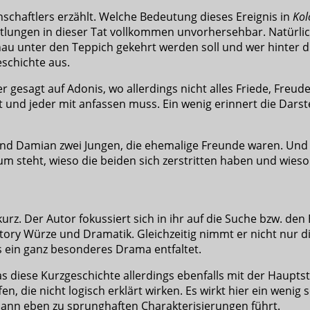
chaftlers erzählt. Welche Bedeutung dieses Ereignis in
Kol
ittlungen in dieser Tat vollkommen unvorhersehbar. Natürlic
nau unter den Teppich gekehrt werden soll und wer hinter di
schichte aus.
r gesagt auf Adonis, wo allerdings nicht alles Friede, Freud
t und jeder mit anfassen muss. Ein wenig erinnert die Dars
und Damian zwei Jungen, die ehemalige Freunde waren. Und u
Raum steht, wieso die beiden sich zerstritten haben und wie
kurz. Der Autor fokussiert sich in ihr auf die Suche bzw. d
 Story Würze und Dramatik. Gleichzeitig nimmt er nicht nur d
 ein ganz besonderes Drama entfaltet.
 diese Kurzgeschichte allerdings ebenfalls mit der Haupt
, die nicht logisch erklärt wirken. Es wirkt hier ein wenig s
ann eben zu sprunghaften Charakterisierungen führt.