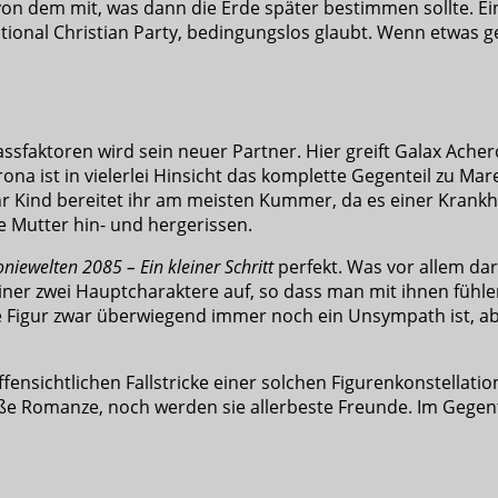
von dem mit, was dann die Erde später bestimmen sollte. Ei
tional Christian Party, bedingungslos glaubt. Wenn etwas 
sfaktoren wird sein neuer Partner. Hier greift Galax Acher
a ist in vielerlei Hinsicht das komplette Gegenteil zu Marek
hr Kind bereitet ihr am meisten Kummer, da es einer Krankhei
de Mutter hin- und hergerissen.
oniewelten 2085 – Ein kleiner Schritt
perfekt. Was vor allem dar
iner zwei Hauptcharaktere auf, so dass man mit ihnen fühlen
 die Figur zwar überwiegend immer noch ein Unsympath ist
fensichtlichen Fallstricke einer solchen Figurenkonstellati
ße Romanze, noch werden sie allerbeste Freunde. Im Gegente