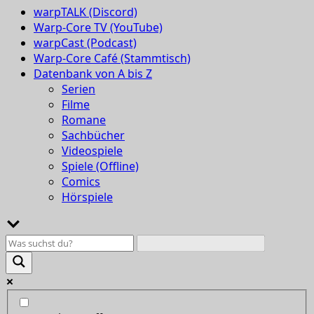
warpTALK (Discord)
Warp-Core TV (YouTube)
warpCast (Podcast)
Warp-Core Café (Stammtisch)
Datenbank von A bis Z
Serien
Filme
Romane
Sachbücher
Videospiele
Spiele (Offline)
Comics
Hörspiele