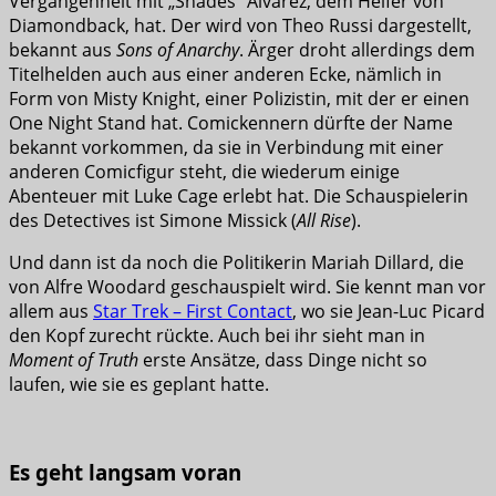
Vergangenheit mit „Shades“ Alvarez, dem Helfer von
Diamondback, hat. Der wird von Theo Russi dargestellt,
bekannt aus
Sons of Anarchy
. Ärger droht allerdings dem
Titelhelden auch aus einer anderen Ecke, nämlich in
Form von Misty Knight, einer Polizistin, mit der er einen
One Night Stand hat. Comickennern dürfte der Name
bekannt vorkommen, da sie in Verbindung mit einer
anderen Comicfigur steht, die wiederum einige
Abenteuer mit Luke Cage erlebt hat. Die Schauspielerin
des Detectives ist Simone Missick (
All Rise
).
Und dann ist da noch die Politikerin Mariah Dillard, die
von Alfre Woodard geschauspielt wird. Sie kennt man vor
allem aus
Star Trek – First Contact
, wo sie Jean-Luc Picard
den Kopf zurecht rückte. Auch bei ihr sieht man in
Moment of Truth
erste Ansätze, dass Dinge nicht so
laufen, wie sie es geplant hatte.
Es geht langsam voran