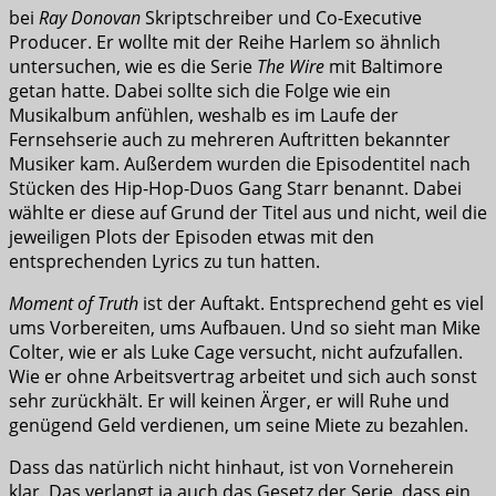
bei
Ray Donovan
Skriptschreiber und Co-Executive
Producer. Er wollte mit der Reihe Harlem so ähnlich
untersuchen, wie es die Serie
The Wire
mit Baltimore
getan hatte. Dabei sollte sich die Folge wie ein
Musikalbum anfühlen, weshalb es im Laufe der
Fernsehserie auch zu mehreren Auftritten bekannter
Musiker kam. Außerdem wurden die Episodentitel nach
Stücken des Hip-Hop-Duos Gang Starr benannt. Dabei
wählte er diese auf Grund der Titel aus und nicht, weil die
jeweiligen Plots der Episoden etwas mit den
entsprechenden Lyrics zu tun hatten.
Moment of Truth
ist der Auftakt. Entsprechend geht es viel
ums Vorbereiten, ums Aufbauen. Und so sieht man Mike
Colter, wie er als Luke Cage versucht, nicht aufzufallen.
Wie er ohne Arbeitsvertrag arbeitet und sich auch sonst
sehr zurückhält. Er will keinen Ärger, er will Ruhe und
genügend Geld verdienen, um seine Miete zu bezahlen.
Dass das natürlich nicht hinhaut, ist von Vorneherein
klar. Das verlangt ja auch das Gesetz der Serie, dass ein