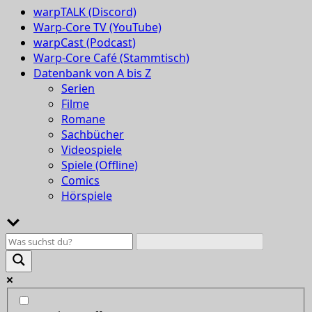
warpTALK (Discord)
Warp-Core TV (YouTube)
warpCast (Podcast)
Warp-Core Café (Stammtisch)
Datenbank von A bis Z
Serien
Filme
Romane
Sachbücher
Videospiele
Spiele (Offline)
Comics
Hörspiele