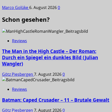
Marco Golüke
6. August 2026
0
Schon gesehen?
Reviews
The Man in the High Castle – Der Roman:
Durch ein Spiegel ein dunkles Bild (Julian
Wangler)
Götz Piesbergen
7. August 2026
0
Reviews
Batman: Caped Crusader – 11 – Brutale Gewalt
Götz Piesbergen
7. August 2026
0