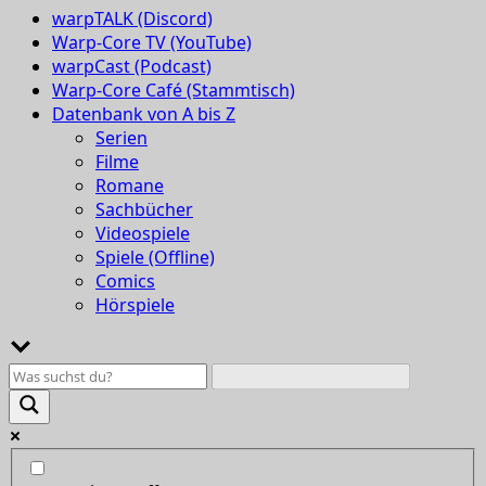
warpTALK (Discord)
Warp-Core TV (YouTube)
warpCast (Podcast)
Warp-Core Café (Stammtisch)
Datenbank von A bis Z
Serien
Filme
Romane
Sachbücher
Videospiele
Spiele (Offline)
Comics
Hörspiele