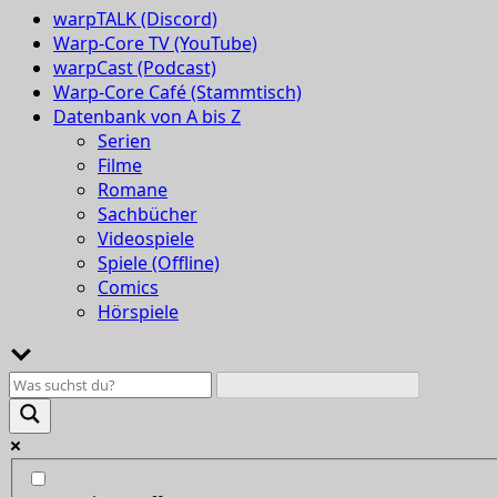
warpTALK (Discord)
Warp-Core TV (YouTube)
warpCast (Podcast)
Warp-Core Café (Stammtisch)
Datenbank von A bis Z
Serien
Filme
Romane
Sachbücher
Videospiele
Spiele (Offline)
Comics
Hörspiele