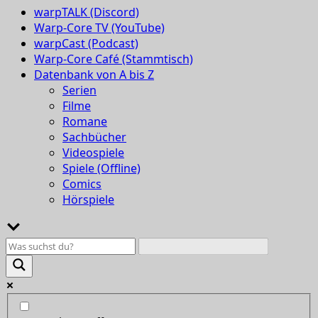
warpTALK (Discord)
Warp-Core TV (YouTube)
warpCast (Podcast)
Warp-Core Café (Stammtisch)
Datenbank von A bis Z
Serien
Filme
Romane
Sachbücher
Videospiele
Spiele (Offline)
Comics
Hörspiele