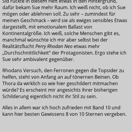
Sid rückte in diesem Heft etwas in den Hintergrund,
dafür bekam Sue mehr Raum. Ich weiß nicht, ob ich Sue
mögen oder ablehnen soll. Zu sehr – zumindest für
meinen Geschmack – wird sie als ewiges sensibles Etwas
dargestellt, mit emotionalem Ballast von
Kontinentalgröße. Ich weiß, solche Menschen gibt es,
manchmal wünschte ich mir aber selbst bei der
Realitätsflucht
Perry Rhodan Neo
etwas mehr
„Durchschnittlichkeit“ der Protagonisten. Ergo stehe ich
Sue sehr ambivalent gegenüber.
Rhodans Versuch, den Ferronen gegen die Topsider zu
helfen, steht von Anfang an auf tönernen Beinen. Ob
Thora da wirklich so wie hier geschildert mitmachen
würde? Es erscheint mir angesichts ihrer bisherigen
Schilderung eigentlich nicht ihr Stil zu sein.
Alles in allem war ich hoch zufrieden mit Band 10 und
kann hier besten Gewissens 8 von 10 Sternen vergeben.