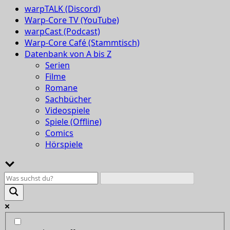
warpTALK (Discord)
Warp-Core TV (YouTube)
warpCast (Podcast)
Warp-Core Café (Stammtisch)
Datenbank von A bis Z
Serien
Filme
Romane
Sachbücher
Videospiele
Spiele (Offline)
Comics
Hörspiele