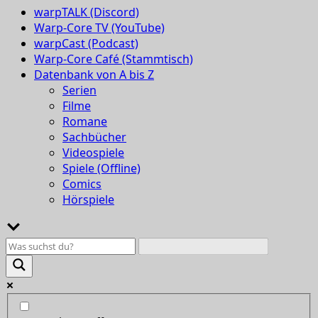
warpTALK (Discord)
Warp-Core TV (YouTube)
warpCast (Podcast)
Warp-Core Café (Stammtisch)
Datenbank von A bis Z
Serien
Filme
Romane
Sachbücher
Videospiele
Spiele (Offline)
Comics
Hörspiele