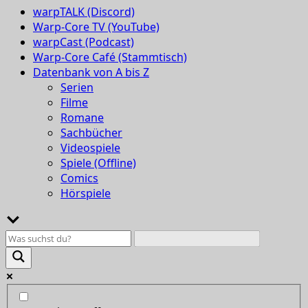
warpTALK (Discord)
Warp-Core TV (YouTube)
warpCast (Podcast)
Warp-Core Café (Stammtisch)
Datenbank von A bis Z
Serien
Filme
Romane
Sachbücher
Videospiele
Spiele (Offline)
Comics
Hörspiele