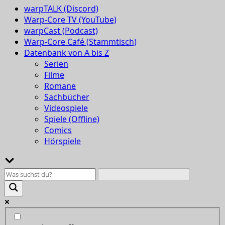
warpTALK (Discord)
Warp-Core TV (YouTube)
warpCast (Podcast)
Warp-Core Café (Stammtisch)
Datenbank von A bis Z
Serien
Filme
Romane
Sachbücher
Videospiele
Spiele (Offline)
Comics
Hörspiele