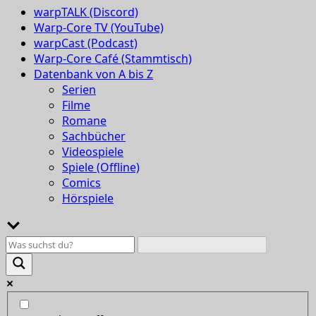
warpTALK (Discord)
Warp-Core TV (YouTube)
warpCast (Podcast)
Warp-Core Café (Stammtisch)
Datenbank von A bis Z
Serien
Filme
Romane
Sachbücher
Videospiele
Spiele (Offline)
Comics
Hörspiele