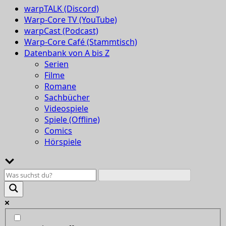
warpTALK (Discord)
Warp-Core TV (YouTube)
warpCast (Podcast)
Warp-Core Café (Stammtisch)
Datenbank von A bis Z
Serien
Filme
Romane
Sachbücher
Videospiele
Spiele (Offline)
Comics
Hörspiele