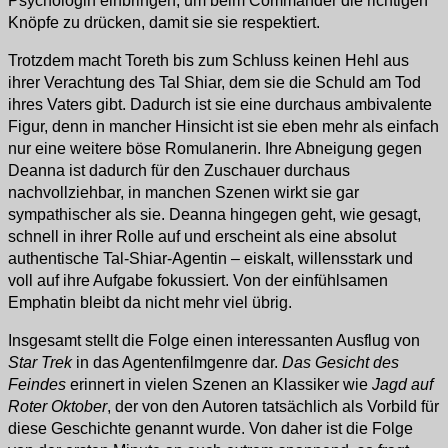
Psychologin einbringen, um beim Commander die richtigen
Knöpfe zu drücken, damit sie sie respektiert.
Trotzdem macht Toreth bis zum Schluss keinen Hehl aus
ihrer Verachtung des Tal Shiar, dem sie die Schuld am Tod
ihres Vaters gibt. Dadurch ist sie eine durchaus ambivalente
Figur, denn in mancher Hinsicht ist sie eben mehr als einfach
nur eine weitere böse Romulanerin. Ihre Abneigung gegen
Deanna ist dadurch für den Zuschauer durchaus
nachvollziehbar, in manchen Szenen wirkt sie gar
sympathischer als sie. Deanna hingegen geht, wie gesagt,
schnell in ihrer Rolle auf und erscheint als eine absolut
authentische Tal-Shiar-Agentin – eiskalt, willensstark und
voll auf ihre Aufgabe fokussiert. Von der einfühlsamen
Emphatin bleibt da nicht mehr viel übrig.
Insgesamt stellt die Folge einen interessanten Ausflug von
Star Trek
in das Agentenfilmgenre dar.
Das Gesicht des
Feindes
erinnert in vielen Szenen an Klassiker wie
Jagd auf
Roter Oktober
, der von den Autoren tatsächlich als Vorbild für
diese Geschichte genannt wurde. Von daher ist die Folge