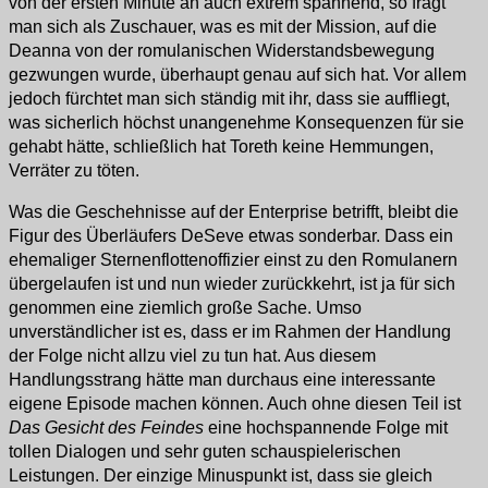
von der ersten Minute an auch extrem spannend, so fragt
man sich als Zuschauer, was es mit der Mission, auf die
Deanna von der romulanischen Widerstandsbewegung
gezwungen wurde, überhaupt genau auf sich hat. Vor allem
jedoch fürchtet man sich ständig mit ihr, dass sie auffliegt,
was sicherlich höchst unangenehme Konsequenzen für sie
gehabt hätte, schließlich hat Toreth keine Hemmungen,
Verräter zu töten.
Was die Geschehnisse auf der Enterprise betrifft, bleibt die
Figur des Überläufers DeSeve etwas sonderbar. Dass ein
ehemaliger Sternenflottenoffizier einst zu den Romulanern
übergelaufen ist und nun wieder zurückkehrt, ist ja für sich
genommen eine ziemlich große Sache. Umso
unverständlicher ist es, dass er im Rahmen der Handlung
der Folge nicht allzu viel zu tun hat. Aus diesem
Handlungsstrang hätte man durchaus eine interessante
eigene Episode machen können. Auch ohne diesen Teil ist
Das Gesicht des Feindes
eine hochspannende Folge mit
tollen Dialogen und sehr guten schauspielerischen
Leistungen. Der einzige Minuspunkt ist, dass sie gleich