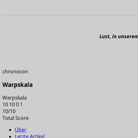
Lust, in unsere
chronocon
Warpskala
Warpskala
10
10
0
1
10
/
10
Total Score
Über
Letzte Artikel