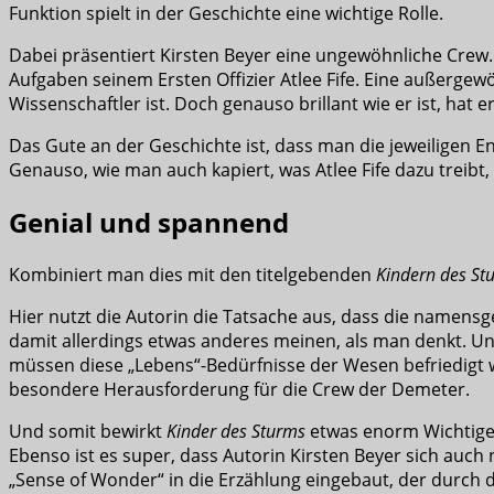
Funktion spielt in der Geschichte eine wichtige Rolle.
Dabei präsentiert Kirsten Beyer eine ungewöhnliche Crew.
Aufgaben seinem Ersten Offizier Atlee Fife. Eine außerge
Wissenschaftler ist. Doch genauso brillant wie er ist, ha
Das Gute an der Geschichte ist, dass man die jeweiligen E
Genauso, wie man auch kapiert, was Atlee Fife dazu treibt, 
Genial und spannend
Kombiniert man dies mit den titelgebenden
Kindern des St
Hier nutzt die Autorin die Tatsache aus, dass die namens
damit allerdings etwas anderes meinen, als man denkt. Und 
müssen diese „Lebens“-Bedürfnisse der Wesen befriedigt we
besondere Herausforderung für die Crew der Demeter.
Und somit bewirkt
Kinder des Sturms
etwas enorm Wichtiges.
Ebenso ist es super, dass Autorin Kirsten Beyer sich auch
„Sense of Wonder“ in die Erzählung eingebaut, der durch d