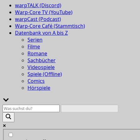
warpTALK (Discord)
Warp-Core TV (YouTube)
warpCast (Podcast)
Warp-Core Café (Stammtisch)
Datenbank von A bis Z
Serien
Filme
Romane
Sachbücher
Videospiele
Spiele (Offline)
Comics
Hörspiele