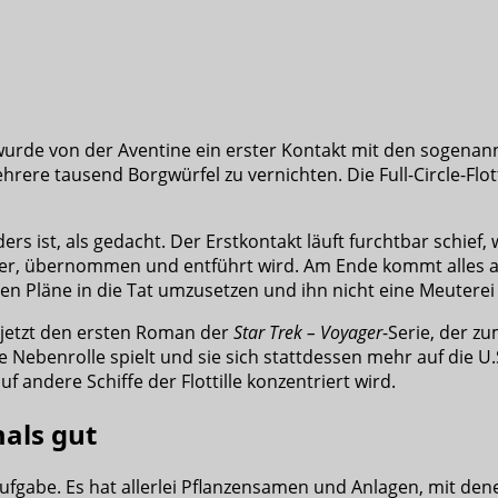
wurde von der Aventine ein erster Kontakt mit den sogenan
rere tausend Borgwürfel zu vernichten. Die Full-Circle-Flot
ers ist, als gedacht. Der Erstkontakt läuft furchtbar schief,
ter, übernommen und entführt wird. Am Ende kommt alles au
gen Pläne in die Tat umzusetzen und ihn nicht eine Meuterei
 jetzt den ersten Roman der
Star Trek – Voyager
-Serie, der z
ine Nebenrolle spielt und sie sich stattdessen mehr auf die 
uf andere Schiffe der Flottille konzentriert wird.
als gut
Aufgabe. Es hat allerlei Pflanzensamen und Anlagen, mit d