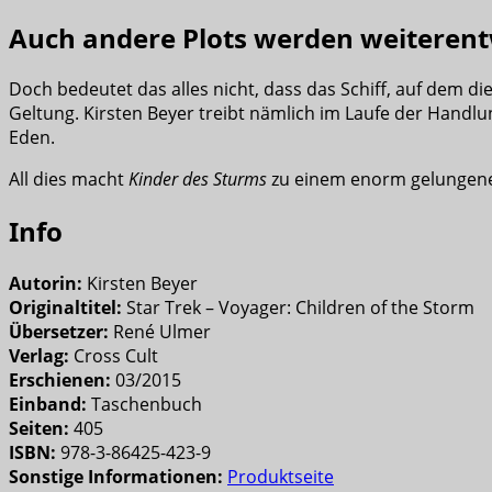
Auch andere Plots werden weiterent
Doch bedeutet das alles nicht, dass das Schiff, auf dem d
Geltung. Kirsten Beyer treibt nämlich im Laufe der Handlu
Eden.
All dies macht
Kinder des Sturms
zu einem enorm gelunge
Info
Autorin:
Kirsten Beyer
Originaltitel:
Star Trek – Voyager: Children of the Storm
Übersetzer:
René Ulmer
Verlag:
Cross Cult
Erschienen:
03/2015
Einband:
Taschenbuch
Seiten:
405
ISBN:
978-3-86425-423-9
Sonstige Informationen:
Produktseite