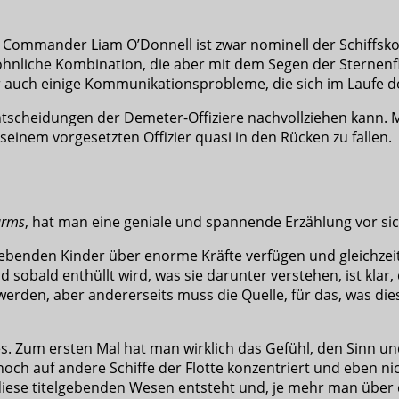
 Commander Liam O’Donnell ist zwar nominell der Schiffsko
wöhnliche Kombination, die aber mit dem Segen der Sternenf
t er auch einige Kommunikationsprobleme, die sich im Laufe
ntscheidungen der Demeter-Offiziere nachvollziehen kann. Ma
seinem vorgesetzten Offizier quasi in den Rücken zu fallen.
urms
, hat man eine geniale und spannende Erzählung vor sich
gebenden Kinder über enorme Kräfte verfügen und gleichzeit
sobald enthüllt wird, was sie darunter verstehen, ist klar, 
rden, aber andererseits muss die Quelle, für das, was dies
 Zum ersten Mal hat man wirklich das Gefühl, den Sinn und
 noch auf andere Schiffe der Flotte konzentriert und eben n
iese titelgebenden Wesen entsteht und, je mehr man über di