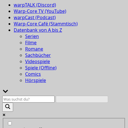
warpTALK (Discord)
Warp-Core TV (YouTube)
warpCast (Podcast)
Warp-Core Café (Stammtisch)
Datenbank von A bis Z
Serien
Filme
Romane
Sachbücher
Videospiele
Spiele (Offline)
Comics
Hörspiele