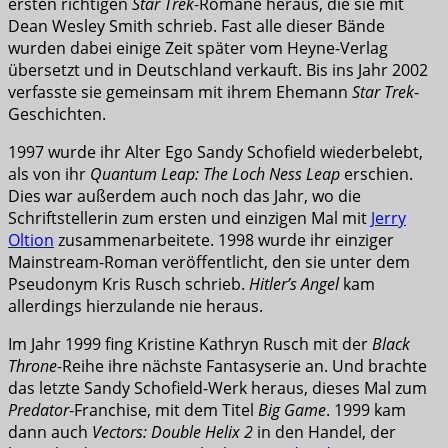
ersten richtigen
Star Trek
-Romane heraus, die sie mit
Dean Wesley Smith schrieb. Fast alle dieser Bände
wurden dabei einige Zeit später vom Heyne-Verlag
übersetzt und in Deutschland verkauft. Bis ins Jahr 2002
verfasste sie gemeinsam mit ihrem Ehemann
Star Trek
-
Geschichten.
1997 wurde ihr Alter Ego Sandy Schofield wiederbelebt,
als von ihr
Quantum Leap: The Loch Ness Leap
erschien.
Dies war außerdem auch noch das Jahr, wo die
Schriftstellerin zum ersten und einzigen Mal mit
Jerry
Oltion
zusammenarbeitete. 1998 wurde ihr einziger
Mainstream-Roman veröffentlicht, den sie unter dem
Pseudonym Kris Rusch schrieb.
Hitler’s Angel
kam
allerdings hierzulande nie heraus.
Im Jahr 1999 fing Kristine Kathryn Rusch mit der
Black
Throne
-Reihe ihre nächste Fantasyserie an. Und brachte
das letzte Sandy Schofield-Werk heraus, dieses Mal zum
Predator
-Franchise, mit dem Titel
Big Game
. 1999 kam
dann auch
Vectors: Double Helix 2
in den Handel, der