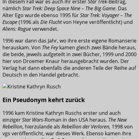
In diesem Fall war es auch ihr erster
Star Trek
-Beitrag,
nämlich
Star Trek: Deep Space Nine – The Big Game
. Das
Alter Ego wurde ebenso 1995 für
Star Trek: Voyager – The
Escape
(1996 als
Die Flucht
von Heyne veröffentlicht) und
Aliens: Rogue
verwendet.
1996 war dann das Jahr, wo ihre erste eigene Romanserie
herauskam. Von
The Fey
kamen gleich zwei Bände heraus,
die beide, jeweils aufgeteilt in zwei Bücher, 1999 und 2000
hier von Droemer Knaur herausgebracht wurden. Der
Verlag hat dann ebenfalls die anderen Teile der Reihe auf
Deutsch in den Handel gebracht.
Ein Pseudonym kehrt zurück
1996 kam Kristine Kathryn Ruschs erster und auch
einziger
Star Wars
-Roman in den USA heraus.
The New
Rebellion
, hierzulande als
Rebellion der Verloren,
1998 von
vgs veröffentlicht, war dieses Werk. Ebenso kamen ihre