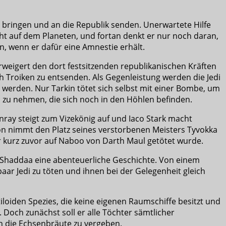
 bringen und an die Republik senden. Unerwartete Hilfe
ht auf dem Planeten, und fortan denkt er nur noch daran,
en, wenn er dafür eine Amnestie erhält.
erweigert den dort festsitzenden republikanischen Kräften
 Troiken zu entsenden. Als Gegenleistung werden die Jedi
 werden. Nur Tarkin tötet sich selbst mit einer Bombe, um
 zu nehmen, die sich noch in den Höhlen befinden.
ray steigt zum Vizekönig auf und Iaco Stark macht
oon nimmt den Platz seines verstorbenen Meisters Tyvokka
er kurz zuvor auf Naboo von Darth Maul getötet wurde.
r Shaddaa eine abenteuerliche Geschichte. Von einem
aar Jedi zu töten und ihnen bei der Gelegenheit gleich
ptiloiden Spezies, die keine eigenen Raumschiffe besitzt und
 Doch zunächst soll er alle Töchter sämtlicher
an die Echsenbräute zu vergeben.