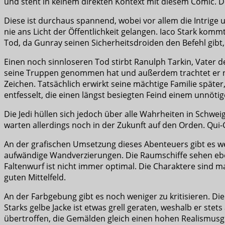
und steht in keinem direkten Kontext mit diesem Comic. De
Diese ist durchaus spannend, wobei vor allem die Intrige 
nie ans Licht der Öffentlichkeit gelangen. Iaco Stark kom
Tod, da Gunray seinen Sicherheitsdroiden den Befehl gibt, a
Einen noch sinnloseren Tod stirbt Ranulph Tarkin, Vater 
seine Truppen genommen hat und außerdem trachtet er na
Zeichen. Tatsächlich erwirkt seine mächtige Familie später,
entfesselt, die einen längst besiegten Feind einem unnö
Die Jedi hüllen sich jedoch über alle Wahrheiten in Schwe
warten allerdings noch in der Zukunft auf den Orden. Qu
An der grafischen Umsetzung dieses Abenteuers gibt es we
aufwändige Wandverzierungen. Die Raumschiffe sehen eben
Faltenwurf ist nicht immer optimal. Die Charaktere sind 
guten Mittelfeld.
An der Farbgebung gibt es noch weniger zu kritisieren. Die
Starks gelbe Jacke ist etwas grell geraten, weshalb er ste
übertroffen, die Gemälden gleich einen hohen Realismus