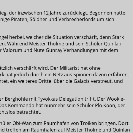
eg, der inzwischen 12 Jahre zurückliegt. Begonnen hatte
nige Piraten, Söldner und Verbrecherlords um sich
l herbei, welcher die Situation verschärft, denn Stark
ngen. Während Meister Tholme und sein Schüler Quinlan
ator Valorum und Nute Gunray Verhandlungen mit dem
zlich verschärft wird. Der Militarist hat ohne
rk hat jedoch durch ein Netz aus Spionen davon erfahren,
et, ein weiteres Drittel über die Galaxis verstreut, und
er Berghöhle mit Tyvokkas Delegation trifft. Der Wookie-
t. Das Kommando hat nunmehr sein Schüler Plo Koon, der
chtslos betrachtet.
Schüler Obi-Wan zum Raumhafen von Troiken bringen. Dort
k und treffen am Raumhafen auf Meister Tholme und Quinlan