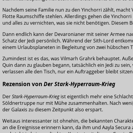
Nachdem seine Familie nun zu den Yinchorri zählt, macht
Flotte Raumschiffe stehlen. Allerdings gehen die Yinchorri 
und alles zu vernichten, was sie nicht benötigen. Diesem
Dann endlich kann der Devaronianer mit seiner Armee nach
Schatz der Jedi persönlich. Während der Sith-Lord entkomm
einem Urlaubsplaneten in Begleitung von zwei hübschen Twi
Zumindest ist es das, was Vilmarh Grahrk behauptet. Außerd
Quin dann zu glauben begann, tatsächlich ein Jedi zu sein,
verlassen alle den Tisch, nur ein Auftraggeber bleibt sitz
Rezension von
Der Stark-Hyperraum-Krieg
Der
Stark-Hyperraum-Krieg
ist eigentlich mehr eine Schlach
Söldnertruppe nur mit Mühe zusammenhalten. Nach wenigen 
der Galaxis zu diesem Zeitpunkt also erspart.
Weitaus interessanter ist ohnehin, die bekannten Charakt
an die Ereignisse erinnern kann, da ihm und Aayla Secura