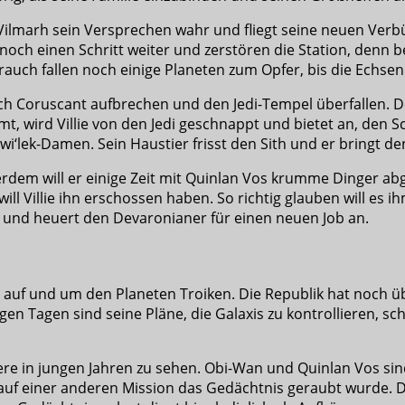
 Vilmarh sein Versprechen wahr und fliegt seine neuen Ve
noch einen Schritt weiter und zerstören die Station, denn be
 Brauch fallen noch einige Planeten zum Opfer, bis die Ech
 Coruscant aufbrechen und den Jedi-Tempel überfallen. Dor
t, wird Villie von den Jedi geschnappt und bietet an, den 
‘lek-Damen. Sein Haustier frisst den Sith und er bringt den
em will er einige Zeit mit Quinlan Vos krumme Dinger abgezo
 will Villie ihn erschossen haben. So richtig glauben will e
en und heuert den Devaronianer für einen neuen Job an.
t auf und um den Planeten Troiken. Die Republik hat noch ü
Tagen sind seine Pläne, die Galaxis zu kontrollieren, sch
ere in jungen Jahren zu sehen. Obi-Wan und Quinlan Vos sin
 auf einer anderen Mission das Gedächtnis geraubt wurde. D