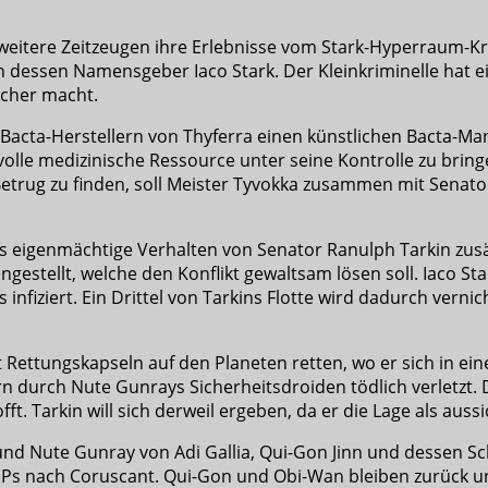
eitere Zeitzeugen ihre Erlebnisse vom Stark-Hyperraum-Kri
 dessen Namensgeber Iaco Stark. Der Kleinkriminelle hat ei
icher macht.
ta-Herstellern von Thyferra einen künstlichen Bacta-Mange
rtvolle medizinische Ressource unter seine Kontrolle zu bri
Betrug zu finden, soll Meister Tyvokka zusammen mit Sen
das eigenmächtige Verhalten von Senator Ranulph Tarkin zusät
tellt, welche den Konflikt gewaltsam lösen soll. Iaco Sta
fiziert. Ein Drittel von Tarkins Flotte wird dadurch vernicht
 Rettungskapseln auf den Planeten retten, wo er sich in ein
ern durch Nute Gunrays Sicherheitsdroiden tödlich verletz
ft. Tarkin will sich derweil ergeben, da er die Lage als aussi
und Nute Gunray von Adi Gallia, Qui-Gon Jinn und dessen 
en VIPs nach Coruscant. Qui-Gon und Obi-Wan bleiben zurüc