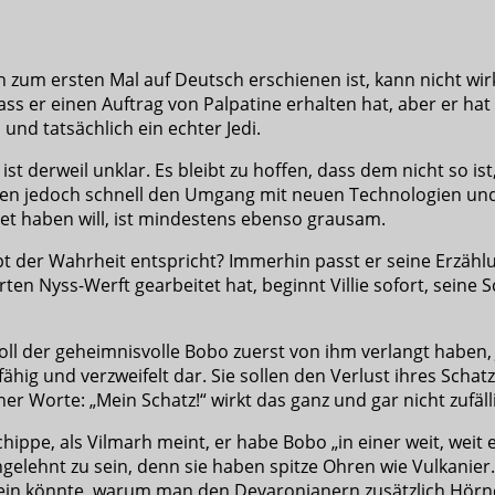
n zum ersten Mal auf Deutsch erschienen ist, kann nicht w
ass er einen Auftrag von Palpatine erhalten hat, aber er ha
und tatsächlich ein echter Jedi.
, ist derweil unklar. Es bleibt zu hoffen, dass dem nicht so 
ernen jedoch schnell den Umgang mit neuen Technologien un
tet haben will, ist mindestens ebenso grausam.
 der Wahrheit entspricht? Immerhin passt er seine Erzählu
en Nyss-Werft gearbeitet hat, beginnt Villie sofort, seine 
soll der geheimnisvolle Bobo zuerst von ihm verlangt haben, 
 unfähig und verzweifelt dar. Sie sollen den Verlust ihres Sc
er Worte: „Mein Schatz!“ wirkt das ganz und gar nicht zufäll
ippe, als Vilmarh meint, er habe Bobo „in einer weit, weit
gelehnt zu sein, denn sie haben spitze Ohren wie Vulkanie
ein könnte, warum man den Devaronianern zusätzlich Hörner