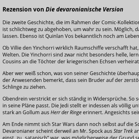
Rezension von
Die devaronianische Version
Die zweite Geschichte, die im Rahmen der Comic-Kollektio
ist schlichtweg zu abgehoben, um wahr zu sein. Möglich, d
lassen. Ebenso ist Quinlan Vos bekanntlich noch am Leben 
Ob Villie den Yinchorri wirklich Raumschiffe verschafft hat
Welten. Die Yinchorri sind zwar nicht besonders helle, l
Cousins an die Töchter der kriegerischen Echsen verheira
Aber wer weiß schon, was von seiner Geschichte überhaupt
der Anwesenden bemerkt, dass sein Bruder auf der zerstört
Schlinge zu ziehen.
Obendrein verstrickt er sich ständig in Widersprüche. So 
in seine Pläne passt. Die Jedi stellt er indessen als völlig
stark an Gollum aus
Herr der Ringe
erinnert. Angesichts sein
Am Ende nimmt sich Star Wars dann noch selbst auf die Sch
Devaronianer scheint derweil an Mr. Spock aus
Star Trek
an
einst zu „satanisch“ war, was möglicherweise der Grund s