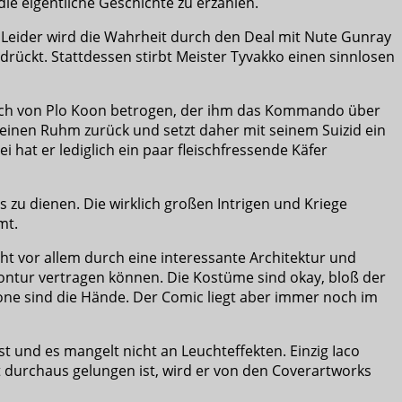
ie eigentliche Geschichte zu erzählen.
. Leider wird die Wahrheit durch den Deal mit Nute Gunray
drückt. Stattdessen stirbt Meister Tyvakko einen sinnlosen
t sich von Plo Koon betrogen, der ihm das Kommando über
inen Ruhm zurück und setzt daher mit seinem Suizid ein
i hat er lediglich ein paar fleischfressende Käfer
 zu dienen. Die wirklich großen Intrigen und Kriege
mt.
ht vor allem durch eine interessante Architektur und
ontur vertragen können. Die Kostüme sind okay, bloß der
zone sind die Hände. Der Comic liegt aber immer noch im
st und es mangelt nicht an Leuchteffekten. Einzig Iaco
mt durchaus gelungen ist, wird er von den Coverartworks