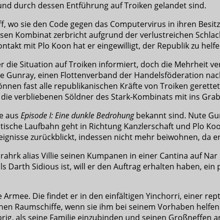
 und durch dessen Entführung auf Troiken gelandet sind.
f, wo sie den Code gegen das Computervirus in ihren Besitz
sen Kombinat zerbricht aufgrund der verlustreichen Schlac
takt mit Plo Koon hat er eingewilligt, der Republik zu helf
 die Situation auf Troiken informiert, doch die Mehrheit v
 Gunray, einen Flottenverband der Handelsföderation nach
nnen fast alle republikanischen Kräfte von Troiken gerettet
 die verbliebenen Söldner des Stark-Kombinats mit ins Grab
ie aus
Episode I: Eine dunkle Bedrohung
bekannt sind. Nute Gun
litische Laufbahn geht in Richtung Kanzlerschaft und Plo K
reignisse zurückblickt, indessen nicht mehr beiwohnen, da 
rahrk alias Villie seinen Kumpanen in einer Cantina auf Na
arth Sidious ist, will er den Auftrag erhalten haben, ein p
e Armee. Die findet er in den einfältigen Yinchorri, einer re
ihnen Raumschiffe, wenn sie ihm bei seinem Vorhaben helfen.
rig, als seine Familie einzubinden und seinen Großneffen 