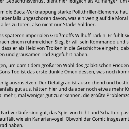
r Gedächtnisverlust dient hier lediglich als Aufhänger, um d
um die Bacta-Verknappung starke Politthriller-Elemente hat
mt ebenfalls ungeschoren davon, was ein wenig auf die Moral 
lles zu töten, also nicht nur Starks Söldner.
des späteren imperialen Großmoffs Wilhuff Tarkin. Er fühl
ch einem ruhmreichen Sieg. Er will sein Kommando und se
 dass er als Held von Troiken in die Geschichte eingeht, dabe
tigen und grausamen Tod zugeführt haben.
igen, um damit dem größeren Wohl des galaktischen Friedens
i-Gons Tod ist das erste dunkle Omen dessen, was noch kom
nig auszusetzen. Der Detailgrad ist ausreichend und bestic
falls gut aus, hätten hier und da aber noch etwas mehr K
mal mehr, mal weniger gut zu erkennen, die größte Problem
 Farbverläufe sind gut, das Spiel von Licht und Schatten pas
ts auffällt wie ein Kanarienvogel. Obwohl der Comic insgesa
grad haben.