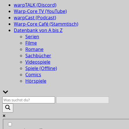
warpTALK (Discord)
Warp-Core TV (YouTube)
warpCast (Podcast)
Warp-Core Café (Stammtisch)
Datenbank von A bis Z
Serien
Filme
Romane
Sachbücher
Videospiele
Spiele (Offline)
Comics
Hörspiele