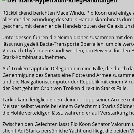
Handlungen
Rückblickend berichten Mace Windu, Plo Koon und einige w
alles mit der Gründung des Stark-Handelskombinats durch
geschart, mit denen er die Handelsrouten der Galaxis uns
Unterdessen führen die Neimoidianer zusammen mit den Bac
lässt nun gezielt Bacta-Transporte überfallen, um die we
Vos nach Thyferra entsandt werden, um Beweise für den 
Stark-Kombinat aufnehmen.
Auf Troiken tappt die Delegation in eine Falle, die durch 
Genehmigung des Senats eine Flotte und Armee zusammenges
und die Navigationscomputer der Republik mit einem Virus in
der Rest geht im Orbit von Troiken direkt in Starks Falle.
Tarkin kann lediglich einen kleinen Trupp seiner Armee mit
Meister selbst wurde bei einem Gefecht mit Starks Söldn
die Höhle verteidigen lässt, während er auf Verstärkung hof
Zwischen den Gefechten lässt Plo Koon Senator Valorum 
stiehlt Adi Starks persönliche Yacht und fliegt die beid