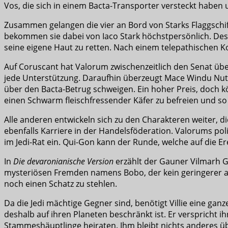
Vos, die sich in einem Bacta-Transporter versteckt haben
Zusammen gelangen die vier an Bord von Starks Flaggschif
bekommen sie dabei von Iaco Stark höchstpersönlich. Des
seine eigene Haut zu retten. Nach einem telepathischen Kon
Auf Coruscant hat Valorum zwischenzeitlich den Senat über
jede Unterstützung. Daraufhin überzeugt Mace Windu Nute
über den Bacta-Betrug schweigen. Ein hoher Preis, doch kö
einen Schwarm fleischfressender Käfer zu befreien und so
Alle anderen entwickeln sich zu den Charakteren weiter, d
ebenfalls Karriere in der Handelsföderation. Valorums po
im Jedi-Rat ein. Qui-Gon kann der Runde, welche auf die E
In
Die devaronianische Version
erzählt der Gauner Vilmarh G
mysteriösen Fremden namens Bobo, der kein geringerer als D
noch einen Schatz zu stehlen.
Da die Jedi mächtige Gegner sind, benötigt Villie eine ganz
deshalb auf ihren Planeten beschränkt ist. Er verspricht 
Stammeshäuptlinge heiraten. Ihm bleibt nichts anderes üb