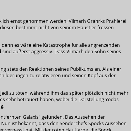
irklich ernst genommen werden. Vilmarh Grahrks Prahlerei
t diesen bestimmt nicht von seinem Haustier fressen
ist, denn es wäre eine Katastrophe für alle angrenzenden
d sind äußerst aggressiv. Dass Vilmarh den Sohn seines
ng stets den Reaktionen seines Publikums an. Als einer
Schilderungen zu relativieren und seinen Kopf aus der
Jedi zu töten, während ihm das später plötzlich nicht mehr
hatzes sehr betrauert haben, wobei die Darstellung Yodas
ig.
 entfernten Galaxis“ gefunden. Das Aussehen der
r. Nun ist bekannt, dass den Senderchefs Spocks Aussehen
 verpasst hat. Mit der roten Hautfarbe, die Spock