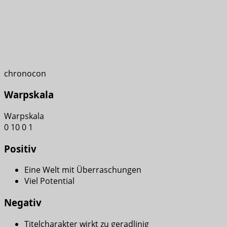
chronocon
Warpskala
Warpskala
0
10
0
1
Positiv
Eine Welt mit Überraschungen
Viel Potential
Negativ
Titelcharakter wirkt zu geradlinig