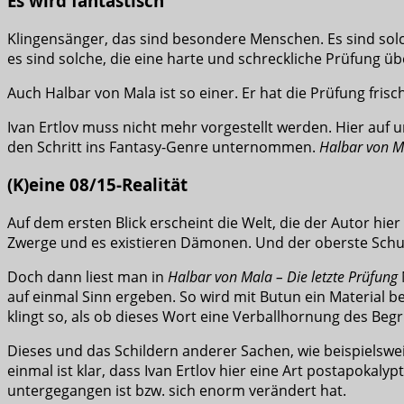
Es wird fantastisch
Klingensänger, das sind besondere Menschen. Es sind so
es sind solche, die eine harte und schreckliche Prüfung ü
Auch Halbar von Mala ist so einer. Er hat die Prüfung fris
Ivan Ertlov muss nicht mehr vorgestellt werden. Hier auf u
den Schritt ins Fantasy-Genre unternommen.
Halbar von Ma
(K)eine 08/15-Realität
Auf dem ersten Blick erscheint die Welt, die der Autor hier
Zwerge und es existieren Dämonen. Und der oberste Schurk
Doch dann liest man in
Halbar von Mala – Die letzte Prüfung
auf einmal Sinn ergeben. So wird mit Butun ein Material b
klingt so, als ob dieses Wort eine Verballhornung des Begr
Dieses und das Schildern anderer Sachen, wie beispielswei
einmal ist klar, dass Ivan Ertlov hier eine Art postapokaly
untergegangen ist bzw. sich enorm verändert hat.