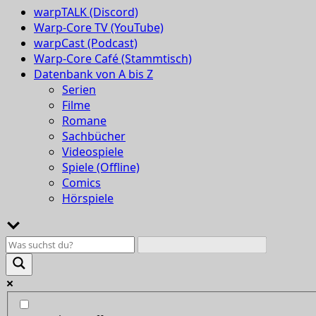
warpTALK (Discord)
Warp-Core TV (YouTube)
warpCast (Podcast)
Warp-Core Café (Stammtisch)
Datenbank von A bis Z
Serien
Filme
Romane
Sachbücher
Videospiele
Spiele (Offline)
Comics
Hörspiele