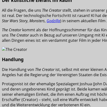
Der künstliche Elefant im Raum
All die Fragen, die uns
The Creator
stellt, stehen in unsere
ist real. Der technologische Fortschritt ist rasant! KI hat
Star Wars Story
,
Monsters
,
Godzilla
) in seinem aktuellen Film 
The Creator
kommt als der Hoffnungsschimmer für das Kinoj
uns
The Creator
auch in Bezug auf unseren Umgang mit KI ei
allen Dingen eines ist: ein verdammt guter Film in jeder Hi
Handlung
Die Handlung von
The Creator
ist, selbst mit einer kleinen
Angeles hat die Regierung der Vereinigten Staaten die Existe
Protagonist ist der ehemalige Spezialagent Joshua (John
und deren ungeborenes Kind geprägt ist. Beide kamen wäh
seiner ehemaligen Einheit, die ihm einen Auftrag mit höch
Erschaffer (Creator) – steht, soll eine Waffe entwickelt h
und die Weiterentwicklung der verbotenen KI ein.