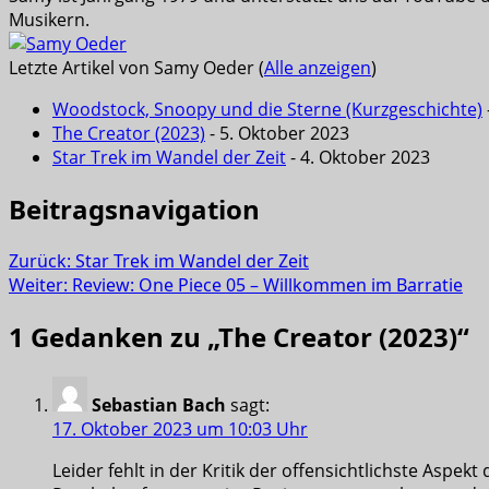
Musikern.
Letzte Artikel von Samy Oeder
(
Alle anzeigen
)
Woodstock, Snoopy und die Sterne (Kurzgeschichte)
The Creator (2023)
- 5. Oktober 2023
Star Trek im Wandel der Zeit
- 4. Oktober 2023
Beitragsnavigation
Zurück:
Star Trek im Wandel der Zeit
Weiter:
Review: One Piece 05 – Willkommen im Barratie
1 Gedanken zu „
The Creator (2023)
“
Sebastian Bach
sagt:
17. Oktober 2023 um 10:03 Uhr
Leider fehlt in der Kritik der offensichtlichste Aspek