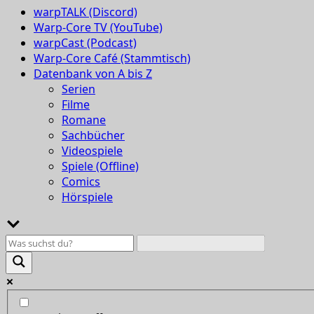
warpTALK (Discord)
Warp-Core TV (YouTube)
warpCast (Podcast)
Warp-Core Café (Stammtisch)
Datenbank von A bis Z
Serien
Filme
Romane
Sachbücher
Videospiele
Spiele (Offline)
Comics
Hörspiele