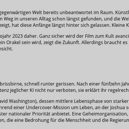
r gegenwärtigen Welt bereits unbeantwortet im Raum. Künstlic
 den Weg in unseren Alltag schon längst gefunden, und die We
zeigt, hat diese Anfänge längst hinter sich gelassen. Kleine K
ahr 2023 daher. Ganz sicher wird der Film zum Kult avanci
n Orakel sein wird, zeigt die Zukunft. Allerdings braucht e
nsicht.
 Abrissbirne, schnell runter gerissen. Nach einer fünfzehn 
nz jeglicher KI nicht nur verboten, sie erklärt ihr regelrech
 David Washington), dessen mittlere Lebensphase von star
rend einer Undercover-Mission um Leben, an der Joshua se
ster nationaler Priorität anbietet. Eine Geheimorganisatio
aben, die eine Bedrohung für die Menschheit und die Regierun