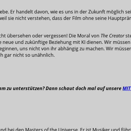
iebe. Er handelt davon, wie es uns in der Zukunft möglich s
il sie nicht verstehen, dass der Film ohne seine Hauptprämi
nicht übersehen oder vergessen! Die Moral von
The Creator
st
ere neue und zukünftige Beziehung mit KI dienen. Wir müssen 
eginnen, uns nicht von ihr abhängig zu machen. Wir müssen 
 gar nicht so unähnlich.
eam zu unterstützen? Dann schaut doch mal auf unsere
MI
nd bei den Masters of the Universe. Er ist Musiker und füh