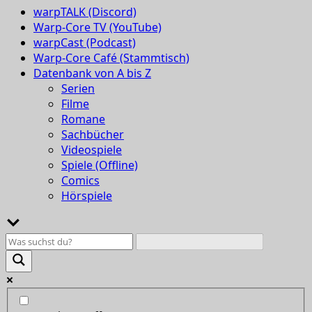
warpTALK (Discord)
Warp-Core TV (YouTube)
warpCast (Podcast)
Warp-Core Café (Stammtisch)
Datenbank von A bis Z
Serien
Filme
Romane
Sachbücher
Videospiele
Spiele (Offline)
Comics
Hörspiele