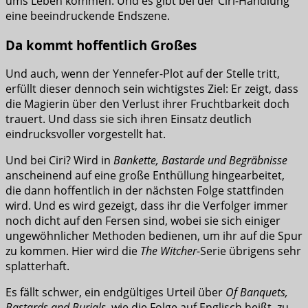
ums Leben kommen. Und es gibt bei der Ciri-Handlung
eine beeindruckende Endszene.
Da kommt hoffentlich Großes
Und auch, wenn der Yennefer-Plot auf der Stelle tritt,
erfüllt dieser dennoch sein wichtigstes Ziel: Er zeigt, dass
die Magierin über den Verlust ihrer Fruchtbarkeit doch
trauert. Und dass sie sich ihren Einsatz deutlich
eindrucksvoller vorgestellt hat.
Und bei Ciri? Wird in
Bankette, Bastarde und Begräbnisse
anscheinend auf eine große Enthüllung hingearbeitet,
die dann hoffentlich in der nächsten Folge stattfinden
wird. Und es wird gezeigt, dass ihr die Verfolger immer
noch dicht auf den Fersen sind, wobei sie sich einiger
ungewöhnlicher Methoden bedienen, um ihr auf die Spur
zu kommen. Hier wird die
The Witcher
-Serie übrigens sehr
splatterhaft.
Es fällt schwer, ein endgültiges Urteil über
Of Banquets,
Bastards and Burials
, wie die Folge auf Englisch heißt, zu