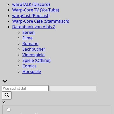
warpTALK (Discord)
Warp-Core TV (YouTube)
warpCast (Podcast)
Warp-Core Café (Stammtisch)
Datenbank von A bis Z
Serien
Filme
Romane
Sachbücher
Videospiele
Spiele (Offline)
Comics
Hörspiele