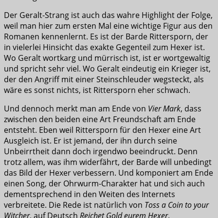
Der Geralt-Strang ist auch das wahre Highlight der Folge,
weil man hier zum ersten Mal eine wichtige Figur aus den
Romanen kennenlernt. Es ist der Barde Rittersporn, der
in vielerlei Hinsicht das exakte Gegenteil zum Hexer ist.
Wo Geralt wortkarg und mürrisch ist, ist er wortgewaltig
und spricht sehr viel. Wo Geralt eindeutig ein Krieger ist,
der den Angriff mit einer Steinschleuder wegsteckt, als
wäre es sonst nichts, ist Rittersporn eher schwach.
Und dennoch merkt man am Ende von
Vier Mark
, dass
zwischen den beiden eine Art Freundschaft am Ende
entsteht. Eben weil Rittersporn für den Hexer eine Art
Ausgleich ist. Er ist jemand, der ihn durch seine
Unbeirrtheit dann doch irgendwo beeindruckt. Denn
trotz allem, was ihm widerfährt, der Barde will unbedingt
das Bild der Hexer verbessern. Und komponiert am Ende
einen Song, der Ohrwurm-Charakter hat und sich auch
dementsprechend in den Weiten des Internets
verbreitete. Die Rede ist natürlich von
Toss a Coin to your
Witcher
, auf Deutsch
Reichet Gold eurem Hexer
.