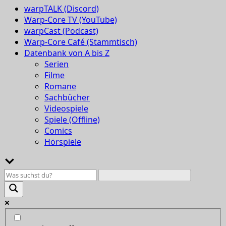
warpTALK (Discord)
Warp-Core TV (YouTube)
warpCast (Podcast)
Warp-Core Café (Stammtisch)
Datenbank von A bis Z
Serien
Filme
Romane
Sachbücher
Videospiele
Spiele (Offline)
Comics
Hörspiele