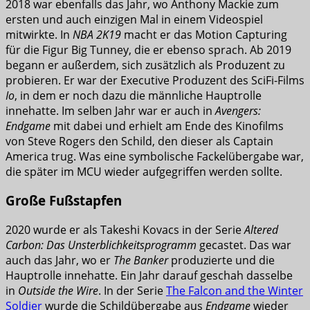
2018 war ebenfalls das Jahr, wo Anthony Mackie zum
ersten und auch einzigen Mal in einem Videospiel
mitwirkte. In
NBA 2K19
macht er das Motion Capturing
für die Figur Big Tunney, die er ebenso sprach. Ab 2019
begann er außerdem, sich zusätzlich als Produzent zu
probieren. Er war der Executive Produzent des SciFi-Films
Io
, in dem er noch dazu die männliche Hauptrolle
innehatte. Im selben Jahr war er auch in
Avengers:
Endgame
mit dabei und erhielt am Ende des Kinofilms
von Steve Rogers den Schild, den dieser als Captain
America trug. Was eine symbolische Fackelübergabe war,
die später im MCU wieder aufgegriffen werden sollte.
Große Fußstapfen
2020 wurde er als Takeshi Kovacs in der Serie
Altered
Carbon: Das Unsterblichkeitsprogramm
gecastet. Das war
auch das Jahr, wo er
The Banker
produzierte und die
Hauptrolle innehatte. Ein Jahr darauf geschah dasselbe
in
Outside the Wire
. In der Serie
The Falcon and the Winter
Soldier
wurde die Schildübergabe aus
Endgame
wieder