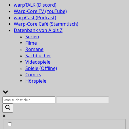
warpTALK (Discord)
Warp-Core TV (YouTube)
warpCast (Podcast)
Warp-Core Café (Stammtisch)
Datenbank von A bis Z
Serien
Filme
Romane
Sachbücher
Videospiele
Spiele (Offline)
Comics
Hörspiele