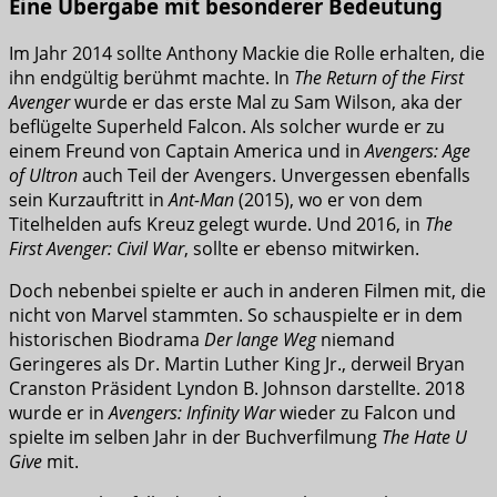
Eine Übergabe mit besonderer Bedeutung
Im Jahr 2014 sollte Anthony Mackie die Rolle erhalten, die
ihn endgültig berühmt machte. In
The Return of the First
Avenger
wurde er das erste Mal zu Sam Wilson, aka der
beflügelte Superheld Falcon. Als solcher wurde er zu
einem Freund von Captain America und in
Avengers: Age
of Ultron
auch Teil der Avengers. Unvergessen ebenfalls
sein Kurzauftritt in
Ant-Man
(2015), wo er von dem
Titelhelden aufs Kreuz gelegt wurde. Und 2016, in
The
First Avenger: Civil War
, sollte er ebenso mitwirken.
Doch nebenbei spielte er auch in anderen Filmen mit, die
nicht von Marvel stammten. So schauspielte er in dem
historischen Biodrama
Der lange Weg
niemand
Geringeres als Dr. Martin Luther King Jr., derweil Bryan
Cranston Präsident Lyndon B. Johnson darstellte. 2018
wurde er in
Avengers: Infinity War
wieder zu Falcon und
spielte im selben Jahr in der Buchverfilmung
The Hate U
Give
mit.