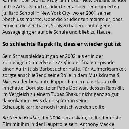
Rahmen des Drama-Programms der New Orleans School
of the Arts. Danach studierte er an der renommierten
Juilliard School in New York City, wo er 2001 seinen
Abschluss machte. Über die Studienzeit meinte er, dass
er nicht die Zeit hatte, Spaß zu haben. Laut eigener
Aussage ging er auf die Schule und blieb zu Hause.
So schlechte Rapskills, dass er wieder gut ist
Sein Schauspieldebüt gab er 2002, als er in der
kurzlebigen Comedyserie
As if
in der finalen Episode
einen Auftritt als Barbesucher hatte. Für Aufmerksamkeit
sorgte anschließend seine Rolle in dem Musikdrama
8
Mile
, wo der bekannte Rapper Eminem die Hauptrolle
innehatte. Dort stellte er Papa Doc war, dessen Rapskills
im Vergleich zu einem Tupac Shakur nicht ganz so gut
davonkamen. Was dann später in seiner
Schauspielkarriere noch ironisch werden sollte.
Brother to Brother,
der 2004 herauskam, sollte der erste
Film mit ihm in der Hauptrolle sein. Anthony Mackie