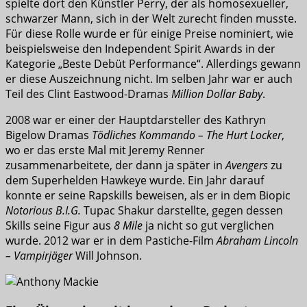
spielte dort den Künstler Perry, der als homosexueller,
schwarzer Mann, sich in der Welt zurecht finden musste.
Für diese Rolle wurde er für einige Preise nominiert, wie
beispielsweise den Independent Spirit Awards in der
Kategorie „Beste Debüt Performance“. Allerdings gewann
er diese Auszeichnung nicht. Im selben Jahr war er auch
Teil des Clint Eastwood-Dramas
Million Dollar Baby
.
2008 war er einer der Hauptdarsteller des Kathryn
Bigelow Dramas
Tödliches Kommando – The Hurt Locker
,
wo er das erste Mal mit Jeremy Renner
zusammenarbeitete, der dann ja später in
Avengers
zu
dem Superhelden Hawkeye wurde. Ein Jahr darauf
konnte er seine Rapskills beweisen, als er in dem Biopic
Notorious B.I.G.
Tupac Shakur darstellte, gegen dessen
Skills seine Figur aus
8 Mile
ja nicht so gut verglichen
wurde. 2012 war er in dem Pastiche-Film
Abraham Lincoln
– Vampirjäger
Will Johnson.