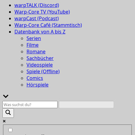
warpTALK (Discord)
Warp-Core TV (YouTube)
warpCast (Podcast)
Warp-Core Café (Stammtisch)
Datenbank von A bis Z
Serien
Filme
Romane
Sachbücher
Videospiele
Spiele (Offline)
Comics
Hörspiele