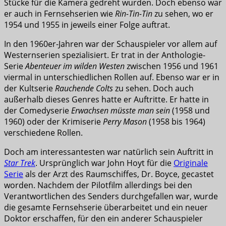
Stücke für die Kamera gedreht wurden. Doch ebenso war
er auch in Fernsehserien wie
Rin-Tin-Tin
zu sehen, wo er
1954 und 1955 in jeweils einer Folge auftrat.
In den 1960er-Jahren war der Schauspieler vor allem auf
Westernserien spezialisiert. Er trat in der Anthologie-
Serie
Abenteuer im wilden Westen
zwischen 1956 und 1961
viermal in unterschiedlichen Rollen auf. Ebenso war er in
der Kultserie
Rauchende Colts
zu sehen. Doch auch
außerhalb dieses Genres hatte er Auftritte. Er hatte in
der Comedyserie
Erwachsen müsste man sein
(1958 und
1960) oder der Krimiserie
Perry Mason
(1958 bis 1964)
verschiedene Rollen.
Doch am interessantesten war natürlich sein Auftritt in
Star Trek
. Ursprünglich war John Hoyt für die
Originale
Serie
als der Arzt des Raumschiffes, Dr. Boyce, gecastet
worden. Nachdem der Pilotfilm allerdings bei den
Verantwortlichen des Senders durchgefallen war, wurde
die gesamte Fernsehserie überarbeitet und ein neuer
Doktor erschaffen, für den ein anderer Schauspieler