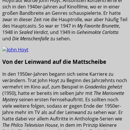
Hoysradt wurde John Hoyt. Ansonsten konzentrierte er
sich in den 1940er-Jahren auf Kinofilme, wo er in einer
großen Bandbreite an Genres schauspielerte. Er hatte
zwar in dieser Zeit nie die Hauptrolle, war aber häufig Teil
des Hauptcasts. So war er 1947 in
My Favorite Brunette
,
1948 in
Sealed Verdict
, und 1949 in
Geheimakte Carlotta
und
Die Menschenfalle
zu sehen.
Von der Leinwand auf die Mattscheibe
In den 1950er-Jahren begann sich seine Karriere zu
verändern. Trat John Hoyt zu Beginn des Jahrzehnts noch
vermehrt im Kino auf, zum Beispiel in
Gnadenlos gehetzt
(1950), hatte er bereits im selben Jahr mit
The Marionette
Mystery
seinen ersten Fernsehauftritt. Es sollten noch
viele weitere folgen, sodass er gegen Ende der 1950er-
Jahre mehr im TV als auf der Leinwand zu sehen war. Er
hatte dabei vor allem Auftritte in Anthologie-Serien wie
The Philco Television House
, in dem im Prinzip kleinere