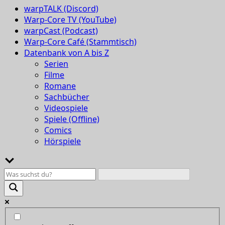
warpTALK (Discord)
Warp-Core TV (YouTube)
warpCast (Podcast)
Warp-Core Café (Stammtisch)
Datenbank von A bis Z
Serien
Filme
Romane
Sachbücher
Videospiele
Spiele (Offline)
Comics
Hörspiele