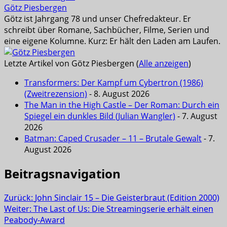
Götz Piesbergen
Götz ist Jahrgang 78 und unser Chefredakteur. Er
schreibt über Romane, Sachbücher, Filme, Serien und
eine eigene Kolumne. Kurz: Er hält den Laden am Laufen.
Letzte Artikel von Götz Piesbergen
(
Alle anzeigen
)
Transformers: Der Kampf um Cybertron (1986)
(Zweitrezension)
- 8. August 2026
The Man in the High Castle – Der Roman: Durch ein
Spiegel ein dunkles Bild (Julian Wangler)
- 7. August
2026
Batman: Caped Crusader – 11 – Brutale Gewalt
- 7.
August 2026
Beitragsnavigation
Zurück:
John Sinclair 15 – Die Geisterbraut (Edition 2000)
Weiter:
The Last of Us: Die Streamingserie erhält einen
Peabody-Award