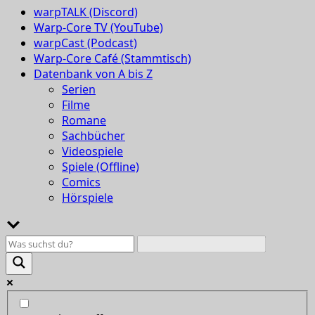
warpTALK (Discord)
Warp-Core TV (YouTube)
warpCast (Podcast)
Warp-Core Café (Stammtisch)
Datenbank von A bis Z
Serien
Filme
Romane
Sachbücher
Videospiele
Spiele (Offline)
Comics
Hörspiele