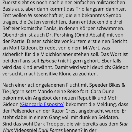
Zuerst sieht es noch nach einer einfachen militärischen
Basis aus, aber dann kommt das Trio langsam dahinter.
Erst wollen Wissenschaftler, die ein bekanntes Symbol
tragen, die Daten vernichten, dann entdecken die drei
Befreier komische Tanks, in denen Körper schwimmen.
Obendrein ist auch Dr. Pershing (Omid Abtahi) mit von
der Partie. Dieser schickte vor kurzem erst einen Bericht
an Moff Gideon. Er redet von einem M-Wert, was
sicherlich für die Midichlorianer stehen soll. Das Wort ist
bei den Fans seit
Episode I
nicht gern gehört. Ebenfalls
wird das Kind erwähnt. Damit wird wohl deutlich: Gideon
versucht, machtsensitive Klone zu züchten.
Nach einer actiongeladenen Flucht mit Speeder Bikes &
Tie-Jägern setzt Mando seine Reise fort. Cara Dune
bekommt ein Angebot der neuen Republik und Moff
Gideon (
Giancarlo Esposito
) bekommt die Meldung, dass
der Peilsender an der Razor Crest angebracht wurde. Er
steht dabei in einem Gang voll mit dunklen Soldaten.
Sind das wohl Dark Trooper, die wir bereits aus dem
Star
Wars
Videospiel
Dark Forces
kennen? In der