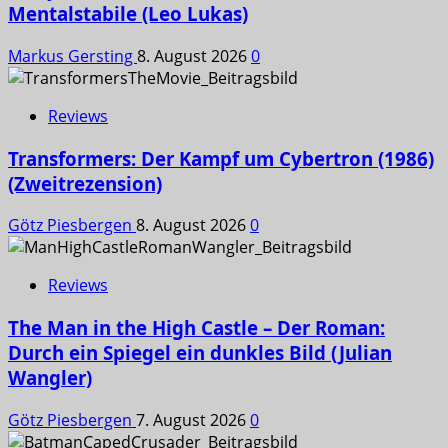
Mentalstabile (Leo Lukas)
Markus Gersting
8. August 2026
0
Reviews
Transformers: Der Kampf um Cybertron (1986)
(Zweitrezension)
Götz Piesbergen
8. August 2026
0
Reviews
The Man in the High Castle – Der Roman:
Durch ein Spiegel ein dunkles Bild (Julian
Wangler)
Götz Piesbergen
7. August 2026
0