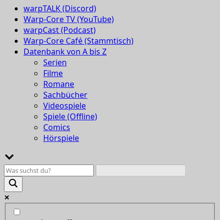
warpTALK (Discord)
Warp-Core TV (YouTube)
warpCast (Podcast)
Warp-Core Café (Stammtisch)
Datenbank von A bis Z
Serien
Filme
Romane
Sachbücher
Videospiele
Spiele (Offline)
Comics
Hörspiele