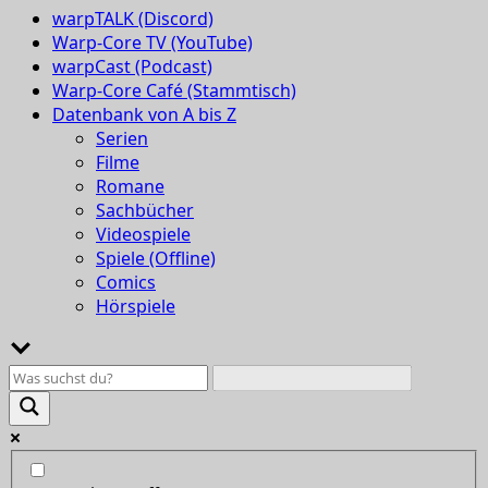
warpTALK (Discord)
Warp-Core TV (YouTube)
warpCast (Podcast)
Warp-Core Café (Stammtisch)
Datenbank von A bis Z
Serien
Filme
Romane
Sachbücher
Videospiele
Spiele (Offline)
Comics
Hörspiele