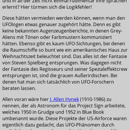
und in all der Zeit nicht einmal rudimentär ihre Sprachen
erlernt? Hier türmen sich die Logikfehler!
Diese hätten vermieden werden können, wenn man den
UFOlogen etwas genauer zugehört hätte. Denn es gibt
keine bekannten Augenzeugenberichte, in denen Grey-
Aliens mit Tönen oder Farbmustern kommuniziert
hätten. Ebenso gibt es kaum UFO-Sichtungen, bei denen
die Raumschiffe so bunt wie ein amerikanisches Haus zur
Weihnachtszeit beleuchtet sind. Das alles ist der Fantasie
von Steven Spielberg entsprungen. Was dagegen nicht
der Fantasie des Regisseurs und seiner Spezialeffektcrew
entsprungen ist, sind die grauen Außerirdischen. Bei
denen hat man sich tatsächlich von UFO-Forschern
beraten lassen.
Allen voran wäre hier
J. Allen Hynek
(1910-1986) zu
nennen, der als Astronom für das Project Sign arbeitete,
welches 1950 in Grudge und 1952 in Blue Book
umbenannt wurde. Diese Projekte der US-Airforce waren
eigentlich dazu gedacht, das UFO-Phänomen durch