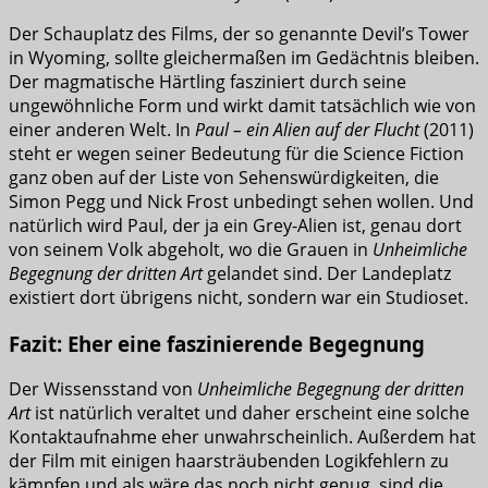
Der Schauplatz des Films, der so genannte Devil’s Tower
in Wyoming, sollte gleichermaßen im Gedächtnis bleiben.
Der magmatische Härtling fasziniert durch seine
ungewöhnliche Form und wirkt damit tatsächlich wie von
einer anderen Welt. In
Paul – ein Alien auf der Flucht
(2011)
steht er wegen seiner Bedeutung für die Science Fiction
ganz oben auf der Liste von Sehenswürdigkeiten, die
Simon Pegg und Nick Frost unbedingt sehen wollen. Und
natürlich wird Paul, der ja ein Grey-Alien ist, genau dort
von seinem Volk abgeholt, wo die Grauen in
Unheimliche
Begegnung der dritten Art
gelandet sind. Der Landeplatz
existiert dort übrigens nicht, sondern war ein Studioset.
Fazit: Eher eine faszinierende Begegnung
Der Wissensstand von
Unheimliche Begegnung der dritten
Art
ist natürlich veraltet und daher erscheint eine solche
Kontaktaufnahme eher unwahrscheinlich. Außerdem hat
der Film mit einigen haarsträubenden Logikfehlern zu
kämpfen und als wäre das noch nicht genug, sind die