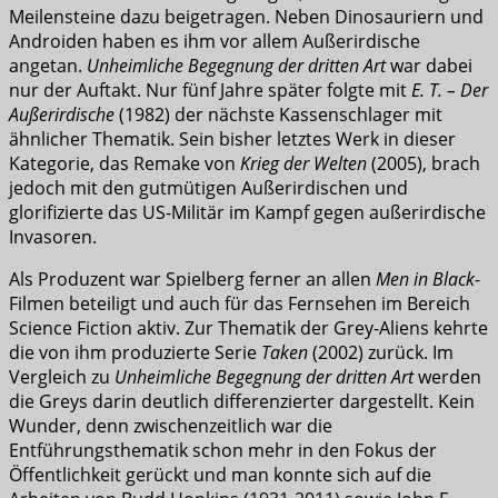
Meilensteine dazu beigetragen. Neben Dinosauriern und
Androiden haben es ihm vor allem Außerirdische
angetan.
Unheimliche Begegnung der dritten Art
war dabei
nur der Auftakt. Nur fünf Jahre später folgte mit
E. T. – Der
Außerirdische
(1982) der nächste Kassenschlager mit
ähnlicher Thematik. Sein bisher letztes Werk in dieser
Kategorie, das Remake von
Krieg der Welten
(2005), brach
jedoch mit den gutmütigen Außerirdischen und
glorifizierte das US-Militär im Kampf gegen außerirdische
Invasoren.
Als Produzent war Spielberg ferner an allen
Men in Black
-
Filmen beteiligt und auch für das Fernsehen im Bereich
Science Fiction aktiv. Zur Thematik der Grey-Aliens kehrte
die von ihm produzierte Serie
Taken
(2002) zurück. Im
Vergleich zu
Unheimliche Begegnung der dritten Art
werden
die Greys darin deutlich differenzierter dargestellt. Kein
Wunder, denn zwischenzeitlich war die
Entführungsthematik schon mehr in den Fokus der
Öffentlichkeit gerückt und man konnte sich auf die