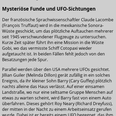
Mysteriöse Funde und UFO-Sichtungen
Der französische Sprachwissenschaftler Claude Lacombe
(François Truffaut) wird in die mexikanische Sonora-
Wüste geschickt, um das plötzliche Auftauchen mehrerer
seit 1945 verschwundener Flugzeuge zu untersuchen.
Kurze Zeit später führt ihn eine Mission in die Wüste
Gobi, wo das vermisste Schiff Cotopaxi wieder
aufgetaucht ist. In beiden Fällen fehlt jedoch von den
Besatzungen jede Spur.
Parallel werden über den USA mehrere UFOs gesichtet.
Jillian Guiler (Melinda Dillon) gerät zufällig in ein solches
Ereignis, da ihr kleiner Sohn Barry (Cary Guffey) plötzlich
nachts alleine das Haus verlässt. Auf einer einsamen
Landstraße, wo nur eine seltsame Gruppe Menschen auf
etwas zu warten scheint, wird Barry fast von einem Auto
überfahren. Dieses gehört Roy Neary (Richard Dreyfuss),
der mitten in der Nacht zu einem Arbeitseinsatz gerufen
wurde. Dabei ist er bereits einem UFO begegnet, das ihm