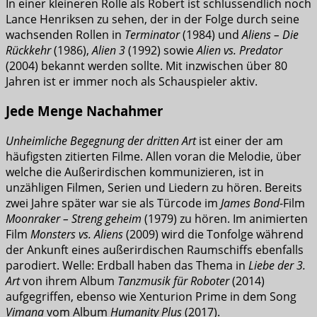
In einer kleineren Rolle als Robert ist schlussendlich noch
Lance Henriksen zu sehen, der in der Folge durch seine
wachsenden Rollen in
Terminator
(1984) und
Aliens – Die
Rückkehr
(1986),
Alien 3
(1992) sowie
Alien
vs. Predator
(2004) bekannt werden sollte. Mit inzwischen über 80
Jahren ist er immer noch als Schauspieler aktiv.
Jede Menge Nachahmer
Unheimliche Begegnung der dritten Art
ist einer der am
häufigsten zitierten Filme. Allen voran die Melodie, über
welche die Außerirdischen kommunizieren, ist in
unzähligen Filmen, Serien und Liedern zu hören. Bereits
zwei Jahre später war sie als Türcode im
James Bond
-Film
Moonraker – Streng geheim
(1979) zu hören. Im animierten
Film
Monsters vs. Aliens
(2009) wird die Tonfolge während
der Ankunft eines außerirdischen Raumschiffs ebenfalls
parodiert. Welle: Erdball haben das Thema in
Liebe der 3.
Art
von ihrem Album
Tanzmusik für Roboter
(2014)
aufgegriffen, ebenso wie Xenturion Prime in dem Song
Vimana
vom Album
Humanity Plus
(2017).