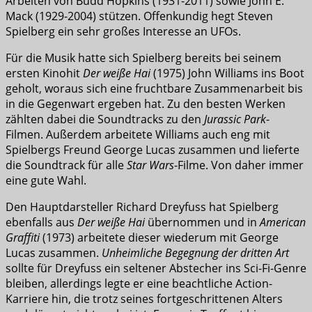
Arbeiten von Budd Hopkins (1931-2011) sowie John E.
Mack (1929-2004) stützen. Offenkundig hegt Steven
Spielberg ein sehr großes Interesse an UFOs.
Für die Musik hatte sich Spielberg bereits bei seinem
ersten Kinohit
Der weiße Hai
(1975) John Williams ins Boot
geholt, woraus sich eine fruchtbare Zusammenarbeit bis
in die Gegenwart ergeben hat. Zu den besten Werken
zählten dabei die Soundtracks zu den
Jurassic Park
-
Filmen. Außerdem arbeitete Williams auch eng mit
Spielbergs Freund George Lucas zusammen und lieferte
die Soundtrack für alle
Star Wars
-Filme. Von daher immer
eine gute Wahl.
Den Hauptdarsteller Richard Dreyfuss hat Spielberg
ebenfalls aus
Der weiße Hai
übernommen und in
American
Graffiti
(1973) arbeitete dieser wiederum mit George
Lucas zusammen.
Unheimliche Begegnung
der dritten Art
sollte für Dreyfuss ein seltener Abstecher ins Sci-Fi-Genre
bleiben, allerdings legte er eine beachtliche Action-
Karriere hin, die trotz seines fortgeschrittenen Alters