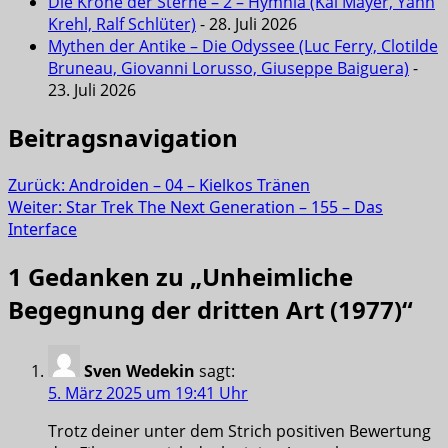
Die Krone der Sterne – 2 – Hymnia (Kai Mayer, Yann
Krehl, Ralf Schlüter)
- 28. Juli 2026
Mythen der Antike – Die Odyssee (Luc Ferry, Clotilde
Bruneau, Giovanni Lorusso, Giuseppe Baiguera)
-
23. Juli 2026
Beitragsnavigation
Zurück:
Androiden – 04 – Kielkos Tränen
Weiter:
Star Trek The Next Generation – 155 – Das
Interface
1 Gedanken zu „
Unheimliche
Begegnung der dritten Art (1977)
“
Sven Wedekin
sagt:
5. März 2025 um 19:41 Uhr
Trotz deiner unter dem Strich positiven Bewertung