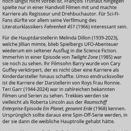
noch längst nicht vorbei ist. François Truffaut hingegen
spielte nur in einer Handvoll Filmen mit und machte
Karriere als Regisseur und Drehbuchautor. Für Sci-Fi-
Fans dürfte vor allem seine Verfilmung des
Literaturklassikers
Fahrenheit 451
(1966) interessant sein.
Für die Hauptdarstellerin Melinda Dillon (1939-2023),
welche Jillian mimte, blieb Spielbergs UFO-Abenteuer
wiederum ein seltener Ausflug in die Science Fiction.
Immerhin in einer Episode von
Twilight Zone
(1985) war
sie noch zu sehen. Ihr Filmsohn Barry wurde von Cary
Guffey verkörpert, der es nicht über eine Karriere als
Kinderdarsteller hinaus schaffte. Umso eindrucksvoller
ist die Karriere der Darstellerin von Roys Frau Ronnie.
Teri Garr (1944-2024) war in zahlreichen bekannten
Filmen und Serien zu sehen. Trekkies werden sie
vielleicht als Roberta Lincoln aus der
Raumschiff
Enterprise
-Episode
Ein Planet, genannt Erde
(1968) kennen.
Ursprünglich sollte daraus eine Spin-Off-Serie werden, in
der sie dann die weibliche Hauptrolle gehabt hätte.