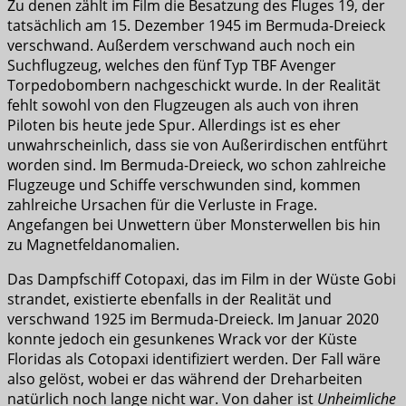
Zu denen zählt im Film die Besatzung des Fluges 19, der
tatsächlich am 15. Dezember 1945 im Bermuda-Dreieck
verschwand. Außerdem verschwand auch noch ein
Suchflugzeug, welches den fünf Typ TBF Avenger
Torpedobombern nachgeschickt wurde. In der Realität
fehlt sowohl von den Flugzeugen als auch von ihren
Piloten bis heute jede Spur. Allerdings ist es eher
unwahrscheinlich, dass sie von Außerirdischen entführt
worden sind. Im Bermuda-Dreieck, wo schon zahlreiche
Flugzeuge und Schiffe verschwunden sind, kommen
zahlreiche Ursachen für die Verluste in Frage.
Angefangen bei Unwettern über Monsterwellen bis hin
zu Magnetfeldanomalien.
Das Dampfschiff Cotopaxi, das im Film in der Wüste Gobi
strandet, existierte ebenfalls in der Realität und
verschwand 1925 im Bermuda-Dreieck. Im Januar 2020
konnte jedoch ein gesunkenes Wrack vor der Küste
Floridas als Cotopaxi identifiziert werden. Der Fall wäre
also gelöst, wobei er das während der Dreharbeiten
natürlich noch lange nicht war. Von daher ist
Unheimliche