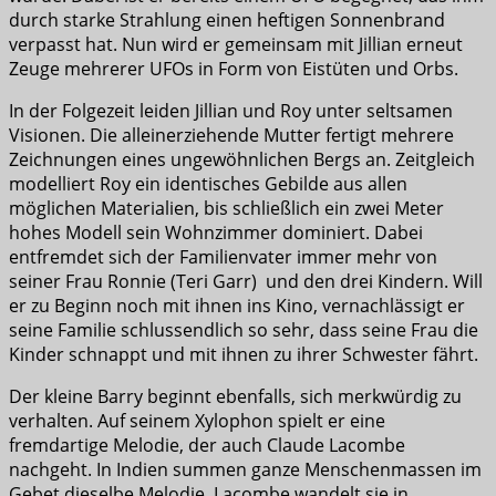
durch starke Strahlung einen heftigen Sonnenbrand
verpasst hat. Nun wird er gemeinsam mit Jillian erneut
Zeuge mehrerer UFOs in Form von Eistüten und Orbs.
In der Folgezeit leiden Jillian und Roy unter seltsamen
Visionen. Die alleinerziehende Mutter fertigt mehrere
Zeichnungen eines ungewöhnlichen Bergs an. Zeitgleich
modelliert Roy ein identisches Gebilde aus allen
möglichen Materialien, bis schließlich ein zwei Meter
hohes Modell sein Wohnzimmer dominiert. Dabei
entfremdet sich der Familienvater immer mehr von
seiner Frau Ronnie (Teri Garr) und den drei Kindern. Will
er zu Beginn noch mit ihnen ins Kino, vernachlässigt er
seine Familie schlussendlich so sehr, dass seine Frau die
Kinder schnappt und mit ihnen zu ihrer Schwester fährt.
Der kleine Barry beginnt ebenfalls, sich merkwürdig zu
verhalten. Auf seinem Xylophon spielt er eine
fremdartige Melodie, der auch Claude Lacombe
nachgeht. In Indien summen ganze Menschenmassen im
Gebet dieselbe Melodie. Lacombe wandelt sie in