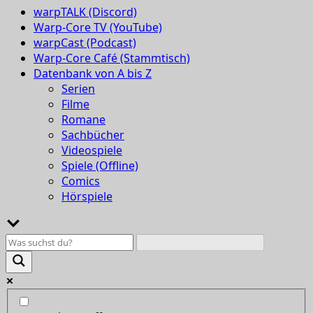
warpTALK (Discord)
Warp-Core TV (YouTube)
warpCast (Podcast)
Warp-Core Café (Stammtisch)
Datenbank von A bis Z
Serien
Filme
Romane
Sachbücher
Videospiele
Spiele (Offline)
Comics
Hörspiele