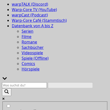
warpTALK (Discord)
Warp-Core TV (YouTube)
warpCast (Podcast)
Warp-Core Café (Stammtisch)
Datenbank von A bis Z
Serien
Filme
Romane
Sachbücher
Videospiele
Spiele (Offline)
Comics
Hörspiele