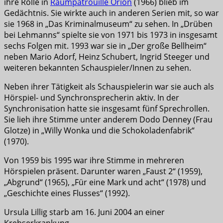
ihre Rolle in
Raumpatrouille Orion
(1966) blieb im
Gedächtnis. Sie wirkte auch in anderen Serien mit, so war
sie 1968 in „Das Kriminalmuseum“ zu sehen. In „Drüben
bei Lehmanns“ spielte sie von 1971 bis 1973 in insgesamt
sechs Folgen mit. 1993 war sie in „Der große Bellheim“
neben Mario Adorf, Heinz Schubert, Ingrid Steeger und
weiteren bekannten Schauspieler/Innen zu sehen.
Neben ihrer Tätigkeit als Schauspielerin war sie auch als
Hörspiel- und Synchronsprecherin aktiv. In der
Synchronisation hatte sie insgesamt fünf Sprechrollen.
Sie lieh ihre Stimme unter anderem Dodo Denney (Frau
Glotze) in „Willy Wonka und die Schokoladenfabrik“
(1970).
Von 1959 bis 1995 war ihre Stimme in mehreren
Hörspielen präsent. Darunter waren „Faust 2“ (1959),
„Abgrund“ (1965), „Für eine Mark und acht“ (1978) und
„Geschichte eines Flusses“ (1992).
Ursula Lillig starb am 16. Juni 2004 an einer
Krebserkrankung.