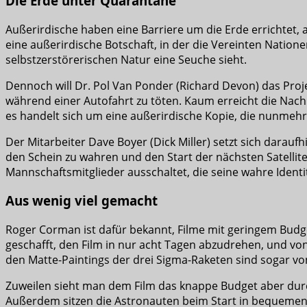
Die Erde unter Quarantäne
Außerirdische haben eine Barriere um die Erde errichtet, 
eine außerirdische Botschaft, in der die Vereinten Natio
selbstzerstörerischen Natur eine Seuche sieht.
Dennoch will Dr. Pol Van Ponder (Richard Devon) das Pro
während einer Autofahrt zu töten. Kaum erreicht die Nach
es handelt sich um eine außerirdische Kopie, die nunmehr 
Der Mitarbeiter Dave Boyer (Dick Miller) setzt sich darauf
den Schein zu wahren und den Start der nächsten Satellitenm
Mannschaftsmitglieder ausschaltet, die seine wahre Ident
Aus wenig viel gemacht
Roger Corman ist dafür bekannt, Filme mit geringem Budg
geschafft, den Film in nur acht Tagen abzudrehen, und von
den Matte-Paintings der drei Sigma-Raketen sind sogar von
Zuweilen sieht man dem Film das knappe Budget aber durc
Außerdem sitzen die Astronauten beim Start in bequemen 