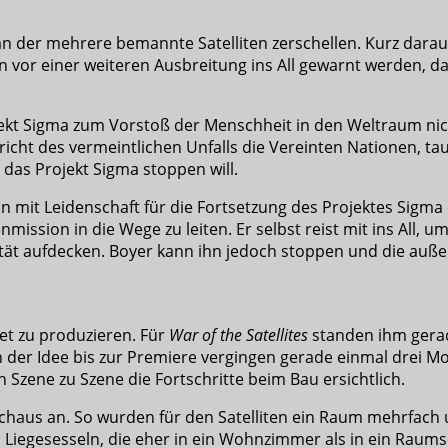
an der mehrere bemannte Satelliten zerschellen. Kurz darau
nen vor einer weiteren Ausbreitung ins All gewarnt werden,
jekt Sigma zum Vorstoß der Menschheit in den Weltraum nic
richt des vermeintlichen Unfalls die Vereinten Nationen, 
das Projekt Sigma stoppen will.
hin mit Leidenschaft für die Fortsetzung des Projektes Sigm
ission in die Wege zu leiten. Er selbst reist mit ins All, u
ität aufdecken. Boyer kann ihn jedoch stoppen und die auße
et zu produzieren. Für
War of the Satellites
standen ihm gerad
 der Idee bis zur Premiere vergingen gerade einmal drei Mon
 Szene zu Szene die Fortschritte beim Bau ersichtlich.
haus an. So wurden für den Satelliten ein Raum mehrfach u
Liegesesseln, die eher in ein Wohnzimmer als in ein Raums