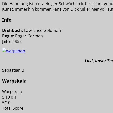
Die Handlung ist trotz einiger Schwächen interessant genu
Kunst. Immerhin kommen Fans von Dick Miller hier voll auf
Info
Drehbuch:
Lawrence Goldman
Regie:
Roger Corman
Jahr:
1958
Lust, unser T
Sebastian.B
Warpskala
Warpskala
5
10
0
1
5
/
10
Total Score