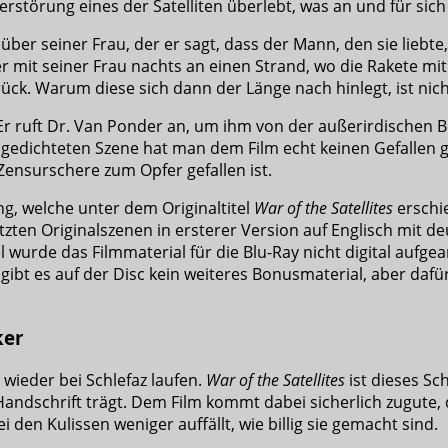
Zerstörung eines der Satelliten überlebt, was an und für sic
ber seiner Frau, der er sagt, dass der Mann, den sie liebte
 er mit seiner Frau nachts an einen Strand, wo die Rakete m
rück. Warum diese sich dann der Länge nach hinlegt, ist nich
 Er ruft Dr. Van Ponder an, um ihm von der außerirdischen 
nzugedichteten Szene hat man dem Film echt keinen Gefallen
Zensurschere zum Opfer gefallen ist.
ng, welche unter dem Originaltitel
War of the Satellites
erschie
zten Originalszenen in ersterer Version auf Englisch mit de
wurde das Filmmaterial für die Blu-Ray nicht digital aufgea
e gibt es auf der Disc kein weiteres Bonusmaterial, aber da
ker
wieder bei Schlefaz laufen.
War of the Satellites
ist dieses Sch
Handschrift trägt. Dem Film kommt dabei sicherlich zugute,
 den Kulissen weniger auffällt, wie billig sie gemacht sind.