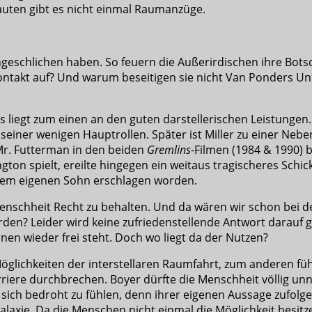
auten gibt es nicht einmal Raumanzüge.
ngeschlichen haben. So feuern die Außerirdischen ihre Botsch
ontakt auf? Und warum beseitigen sie nicht Van Ponders Un
s liegt zum einen an den guten darstellerischen Leistungen.
 seiner wenigen Hauptrollen. Später ist Miller zu einer Neb
Mr. Futterman in den beiden
Gremlins
-Filmen (1984 & 1990) 
ington spielt, ereilte hingegen ein weitaus tragischeres Sch
hrem eigenen Sohn erschlagen worden.
enschheit Recht zu behalten. Und da wären wir schon bei de
den? Leider wird keine zufriedenstellende Antwort darauf ge
n wieder frei steht. Doch wo liegt da der Nutzen?
öglichkeiten der interstellaren Raumfahrt, zum anderen fü
Barriere durchbrechen. Boyer dürfte die Menschheit völlig u
, sich bedroht zu fühlen, denn ihrer eigenen Aussage zufol
 Galaxie. Da die Menschen nicht einmal die Möglichkeit besitz