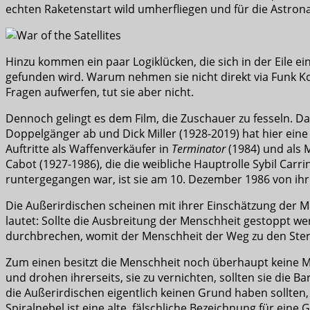
echten Raketenstart wild umherfliegen und für die Astron
Hinzu kommen ein paar Logiklücken, die sich in der Eile ei
gefunden wird. Warum nehmen sie nicht direkt via Funk K
Fragen aufwerfen, tut sie aber nicht.
Dennoch gelingt es dem Film, die Zuschauer zu fesseln. Da
Doppelgänger ab und Dick Miller (1928-2019) hat hier eine
Auftritte als Waffenverkäufer in
Terminator
(1984) und als 
Cabot (1927-1986), die die weibliche Hauptrolle Sybil Carr
runtergegangen war, ist sie am 10. Dezember 1986 von i
Die Außerirdischen scheinen mit ihrer Einschätzung der M
lautet: Sollte die Ausbreitung der Menschheit gestoppt wer
durchbrechen, womit der Menschheit der Weg zu den Sterne
Zum einen besitzt die Menschheit noch überhaupt keine M
und drohen ihrerseits, sie zu vernichten, sollten sie die 
die Außerirdischen eigentlich keinen Grund haben sollten
Spiralnebel ist eine alte, fälschliche Bezeichnung für eine