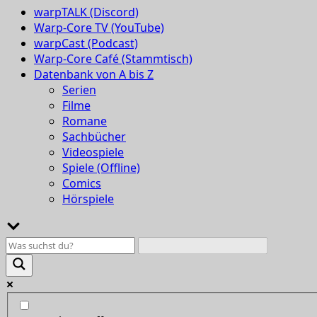
warpTALK (Discord)
Warp-Core TV (YouTube)
warpCast (Podcast)
Warp-Core Café (Stammtisch)
Datenbank von A bis Z
Serien
Filme
Romane
Sachbücher
Videospiele
Spiele (Offline)
Comics
Hörspiele