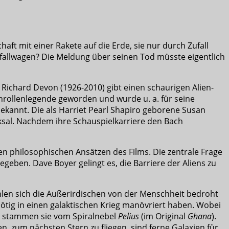
aft mit einer Rakete auf die Erde, sie nur durch Zufall
fallwagen? Die Meldung über seinen Tod müsste eigentlich
 Richard Devon (1926-2010) gibt einen schaurigen Alien-
enrollenlegende geworden und wurde u. a. für seine
bekannt. Die als Harriet Pearl Shapiro geborene Susan
icksal. Nachdem ihre Schauspielkarriere den Bach
n philosophischen Ansätzen des Films. Die zentrale Frage
geben. Dave Boyer gelingt es, die Barriere der Aliens zu
hlen sich die Außerirdischen von der Menschheit bedroht
nnötig in einen galaktischen Krieg manövriert haben. Wobei
ge stammen sie vom Spiralnebel
Pelius
(im Original
Ghana
).
en, zum nächsten Stern zu fliegen, sind ferne Galaxien für