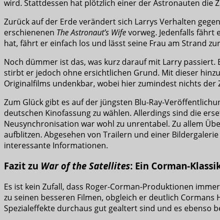
wird. Stattdessen hat plötzlich einer der Astronauten die 
Zurück auf der Erde verändert sich Larrys Verhalten gegenü
erschienenen
The Astronaut’s Wife
vorweg. Jedenfalls fährt
hat, fährt er einfach los und lässt seine Frau am Strand zu
Noch dümmer ist das, was kurz darauf mit Larry passiert.
stirbt er jedoch ohne ersichtlichen Grund. Mit dieser hi
Originalfilms undenkbar, wobei hier zumindest nichts der 
Zum Glück gibt es auf der jüngsten Blu-Ray-Veröffentlichu
deutschen Kinofassung zu wählen. Allerdings sind die erset
Neusynchronisation war wohl zu unrentabel. Zu allem Übel 
aufblitzen. Abgesehen von Trailern und einer Bildergaleri
interessante Informationen.
Fazit zu
War of the Satellites
: Ein Corman-Klassi
Es ist kein Zufall, dass Roger-Corman-Produktionen immer 
zu seinen besseren Filmen, obgleich er deutlich Cormans 
Spezialeffekte durchaus gut gealtert sind und es ebenso bei