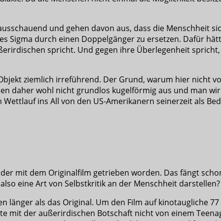
rausschauend und gehen davon aus, dass die Menschheit sich
ktes Sigma durch einen Doppelgänger zu ersetzen. Dafür hät
irdischen spricht. Und gegen ihre Überlegenheit spricht, d
s Objekt ziemlich irreführend. Der Grund, warum hier nicht
en daher wohl nicht grundlos kugelförmig aus und man wird
m Wettlauf ins All von den US-Amerikanern seinerzeit als 
luder mit dem Originalfilm getrieben worden. Das fängt sch
s also eine Art von Selbstkritik an der Menschheit darstelle
en länger als das Original. Um den Film auf kinotaugliche 
ete mit der außerirdischen Botschaft nicht von einem Teena