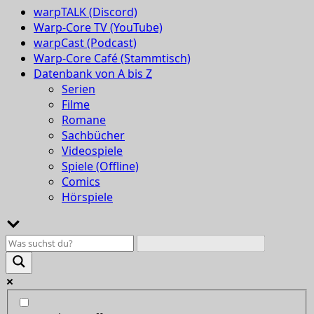
warpTALK (Discord)
Warp-Core TV (YouTube)
warpCast (Podcast)
Warp-Core Café (Stammtisch)
Datenbank von A bis Z
Serien
Filme
Romane
Sachbücher
Videospiele
Spiele (Offline)
Comics
Hörspiele