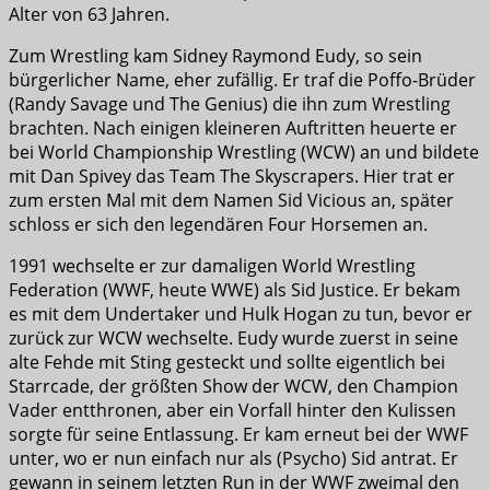
Alter von 63 Jahren.
Zum Wrestling kam Sidney Raymond Eudy, so sein
bürgerlicher Name, eher zufällig. Er traf die Poffo-Brüder
(Randy Savage und The Genius) die ihn zum Wrestling
brachten. Nach einigen kleineren Auftritten heuerte er
bei World Championship Wrestling (WCW) an und bildete
mit Dan Spivey das Team The Skyscrapers. Hier trat er
zum ersten Mal mit dem Namen Sid Vicious an, später
schloss er sich den legendären Four Horsemen an.
1991 wechselte er zur damaligen World Wrestling
Federation (WWF, heute WWE) als Sid Justice. Er bekam
es mit dem Undertaker und Hulk Hogan zu tun, bevor er
zurück zur WCW wechselte. Eudy wurde zuerst in seine
alte Fehde mit Sting gesteckt und sollte eigentlich bei
Starrcade, der größten Show der WCW, den Champion
Vader entthronen, aber ein Vorfall hinter den Kulissen
sorgte für seine Entlassung. Er kam erneut bei der WWF
unter, wo er nun einfach nur als (Psycho) Sid antrat. Er
gewann in seinem letzten Run in der WWF zweimal den