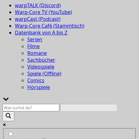
warpTALK (Discord)
Warp-Core TV (YouTube)
warpCast (Podcast)
Warp-Core Café (Stammtisch)
Datenbank von A bis Z
Serien
Filme
Romane
Sachbücher
Videospiele
Spiele (Offline)
Comics
Hörspiele