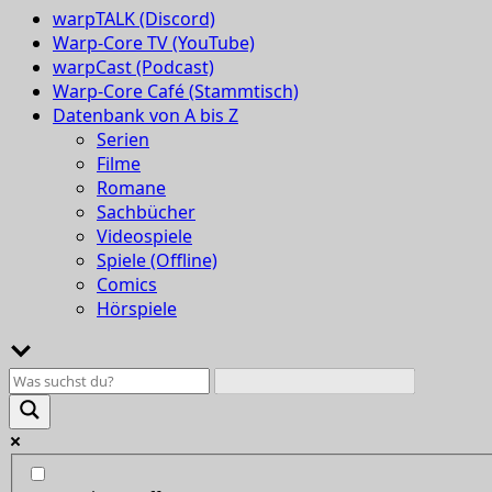
warpTALK (Discord)
Warp-Core TV (YouTube)
warpCast (Podcast)
Warp-Core Café (Stammtisch)
Datenbank von A bis Z
Serien
Filme
Romane
Sachbücher
Videospiele
Spiele (Offline)
Comics
Hörspiele