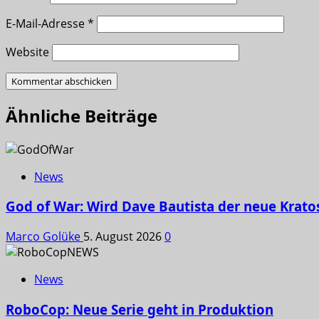
E-Mail-Adresse
*
Website
Ähnliche Beiträge
News
God of War: Wird Dave Bautista der neue Krato
Marco Golüke
5. August 2026
0
News
RoboCop: Neue Serie geht in Produktion