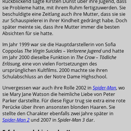
Rückblickend sagte Kirsten Dunst über ihre Jugend, dass
sie Probleme hatte, mit ihrem Ruhm fertigzuwerden. Sie
beschuldigte eine Zeitlang auch ihre Mutter, dass sie sie
zur Schauspielerei in ihrer Kindheit gedrängt habe. Doch
später meinte sie, dass ihre Mutter immer die besten
Absichten für sie hatte.
Im Jahr 1999 war sie die Hauptdarstellerin von Sofia
Coppolas
The Virgin Suicides – Verlorene Jugend
und hatte
im Jahr 2000 dieselbe Funktion in
The Crow – Tödliche
Erlösung,
eine von vielen Fortsetzungen des
ursprünglichen Kultfilms. 2000 machte sie ihren
Schulabschluss an der Notre Dame Highschool.
Unvergessen war auch ihre Rolle 2002 in
Spider-Man
, wo
sie Mary Jane Watson die heimliche Liebe von Peter
Parker darstellte. Für diese Figur trug sie extra eine rote
Perücke über ihren ansonsten blonden Haaren. Sie
stellte den Charakter ebenfalls zwei Jahre später in
Spider-Man 2
und 2007 in
Spider-Man 3
dar.