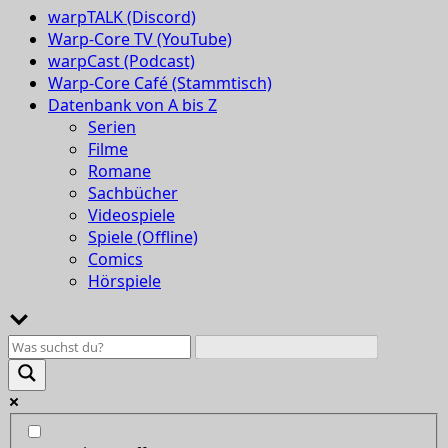
warpTALK (Discord)
Warp-Core TV (YouTube)
warpCast (Podcast)
Warp-Core Café (Stammtisch)
Datenbank von A bis Z
Serien
Filme
Romane
Sachbücher
Videospiele
Spiele (Offline)
Comics
Hörspiele