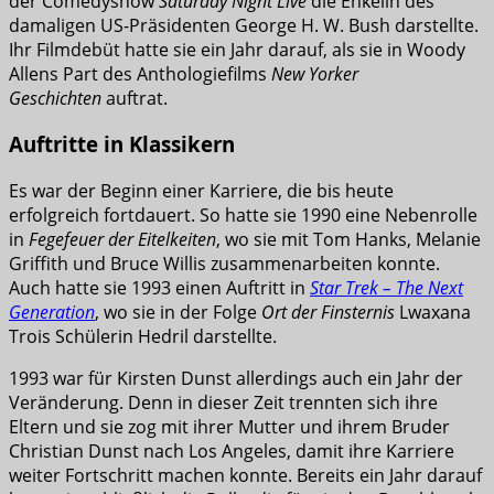
der Comedyshow
Saturday Night Live
die Enkelin des
damaligen US-Präsidenten George H. W. Bush darstellte.
Ihr Filmdebüt hatte sie ein Jahr darauf, als sie in Woody
Allens Part des Anthologiefilms
New Yorker
Geschichten
auftrat.
Auftritte in Klassikern
Es war der Beginn einer Karriere, die bis heute
erfolgreich fortdauert. So hatte sie 1990 eine Nebenrolle
in
Fegefeuer der Eitelkeiten
, wo sie mit Tom Hanks, Melanie
Griffith und Bruce Willis zusammenarbeiten konnte.
Auch hatte sie 1993 einen Auftritt in
Star Trek – The Next
Generation
, wo sie in der Folge
Ort der Finsternis
Lwaxana
Trois Schülerin Hedril darstellte.
1993 war für Kirsten Dunst allerdings auch ein Jahr der
Veränderung. Denn in dieser Zeit trennten sich ihre
Eltern und sie zog mit ihrer Mutter und ihrem Bruder
Christian Dunst nach Los Angeles, damit ihre Karriere
weiter Fortschritt machen konnte. Bereits ein Jahr darauf