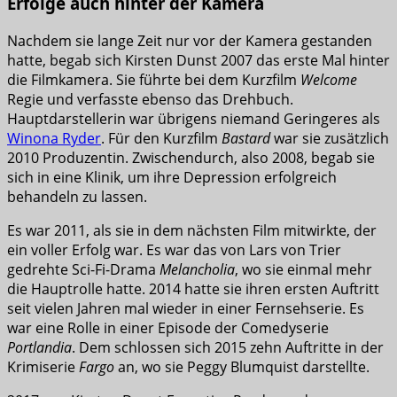
Erfolge auch hinter der Kamera
Nachdem sie lange Zeit nur vor der Kamera gestanden
hatte, begab sich Kirsten Dunst 2007 das erste Mal hinter
die Filmkamera. Sie führte bei dem Kurzfilm
Welcome
Regie und verfasste ebenso das Drehbuch.
Hauptdarstellerin war übrigens niemand Geringeres als
Winona Ryder
. Für den Kurzfilm
Bastard
war sie zusätzlich
2010 Produzentin. Zwischendurch, also 2008, begab sie
sich in eine Klinik, um ihre Depression erfolgreich
behandeln zu lassen.
Es war 2011, als sie in dem nächsten Film mitwirkte, der
ein voller Erfolg war. Es war das von Lars von Trier
gedrehte Sci-Fi-Drama
Melancholia
, wo sie einmal mehr
die Hauptrolle hatte. 2014 hatte sie ihren ersten Auftritt
seit vielen Jahren mal wieder in einer Fernsehserie. Es
war eine Rolle in einer Episode der Comedyserie
Portlandia
. Dem schlossen sich 2015 zehn Auftritte in der
Krimiserie
Fargo
an, wo sie Peggy Blumquist darstellte.