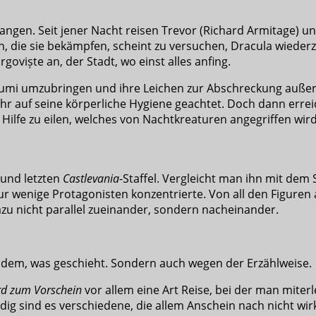
gangen. Seit jener Nacht reisen Trevor (Richard Armitage)
n, die sie bekämpfen, scheint zu versuchen, Dracula wieder
oviște an, der Stadt, wo einst alles anfing.
umi umzubringen und ihre Leichen zur Abschreckung außerhal
r auf seine körperliche Hygiene geachtet. Doch dann erreic
 Hilfe zu eilen, welches von Nachtkreaturen angegriffen wird
n und letzten
Castlevania
-Staffel. Vergleicht man ihn mit dem 
 nur wenige Protagonisten konzentrierte. Von all den Figuren
zu nicht parallel zueinander, sondern nacheinander.
gen dem, was geschieht. Sondern auch wegen der Erzählweise.
d zum Vorschein
vor allem eine Art Reise, bei der man miter
g sind es verschiedene, die allem Anschein nach nicht wirk