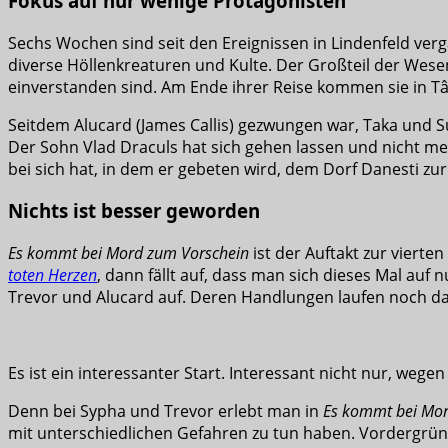
Fokus auf nur wenige Protagonisten
Sechs Wochen sind seit den Ereignissen in Lindenfeld ver
diverse Höllenkreaturen und Kulte. Der Großteil der Wese
einverstanden sind. Am Ende ihrer Reise kommen sie in Târg
Seitdem Alucard (James Callis) gezwungen war, Taka und S
Der Sohn Vlad Draculs hat sich gehen lassen und nicht meh
bei sich hat, in dem er gebeten wird, dem Dorf Danesti zur
Nichts ist besser geworden
Es kommt bei Mord zum Vorschein
ist der Auftakt zur vierte
toten Herzen
, dann fällt auf, dass man sich dieses Mal auf
Trevor und Alucard auf. Deren Handlungen laufen noch da
Es ist ein interessanter Start. Interessant nicht nur, we
Denn bei Sypha und Trevor erlebt man in
Es kommt bei Mor
mit unterschiedlichen Gefahren zu tun haben. Vordergründi