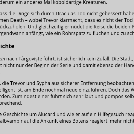
derum ein anderes Mal koboldartige Kreaturen.
n, dass die Dinge sich durch Draculas Tod nicht gebessert h
amen Death – wobei Trevor klarmacht, dass es nicht der Tod 
ückzuholen. Und gleichzeitig ermüdet die Reise die beiden 
gendwann anfängt, wie ein Rohrspatz zu fluchen und zu sc
ichte
ein
nach Târgoviște führt, ist sicherlich kein Zufall. Die Stad
t nicht nur der Beginn der Serie und damit ebenso der Handl
.
 die Trevor und Sypha aus sicherer Entfernung beobachten. 
telligent ist, am Ende nochmal neue einzuführen. Doch das 
werden. Zumindest einer führt sich sehr laut und pompös se
sprechend.
ie Geschichte um Alucard und wie er auf ein Hilfegesuch reag
albvampir auf die Ankunft eines Botens reagiert, mehr nicht