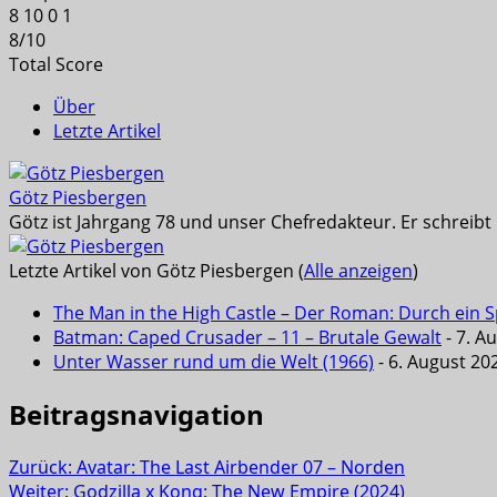
8
10
0
1
8
/
10
Total Score
Über
Letzte Artikel
Götz Piesbergen
Götz ist Jahrgang 78 und unser Chefredakteur. Er schreib
Letzte Artikel von Götz Piesbergen
(
Alle anzeigen
)
The Man in the High Castle – Der Roman: Durch ein Sp
Batman: Caped Crusader – 11 – Brutale Gewalt
- 7. A
Unter Wasser rund um die Welt (1966)
- 6. August 20
Beitragsnavigation
Zurück:
Avatar: The Last Airbender 07 – Norden
Weiter:
Godzilla x Kong: The New Empire (2024)