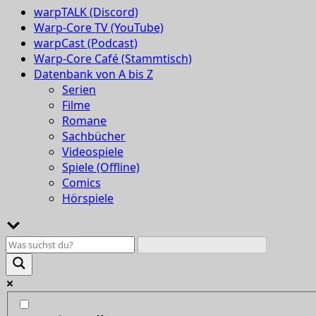
warpTALK (Discord)
Warp-Core TV (YouTube)
warpCast (Podcast)
Warp-Core Café (Stammtisch)
Datenbank von A bis Z
Serien
Filme
Romane
Sachbücher
Videospiele
Spiele (Offline)
Comics
Hörspiele