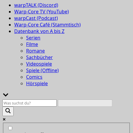
warpTALK (Discord)
Warp-Core TV (YouTube)
warpCast (Podcast)
Warp-Core Café (Stammtisch)
Datenbank von A bis Z
Serien
Filme
Romane
Sachbücher
Videospiele
Spiele (Offline)
Comics
Hörspiele