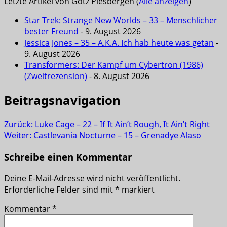
Letzte Artikel von Götz Piesbergen
(
Alle anzeigen
)
Star Trek: Strange New Worlds – 33 – Menschlicher
bester Freund
- 9. August 2026
Jessica Jones – 35 – A.K.A. Ich hab heute was getan
-
9. August 2026
Transformers: Der Kampf um Cybertron (1986)
(Zweitrezension)
- 8. August 2026
Beitragsnavigation
Zurück:
Luke Cage – 22 – If It Ain’t Rough, It Ain’t Right
Weiter:
Castlevania Nocturne – 15 – Grenadye Alaso
Schreibe einen Kommentar
Deine E-Mail-Adresse wird nicht veröffentlicht.
Erforderliche Felder sind mit
*
markiert
Kommentar
*